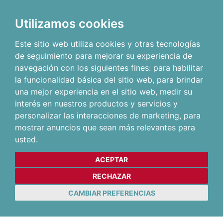
Utilizamos cookies
Este sitio web utiliza cookies y otras tecnologías
de seguimiento para mejorar su experiencia de
navegación con los siguientes fines:
para habilitar
la funcionalidad básica del sitio web
,
para brindar
una mejor experiencia en el sitio web
,
medir su
interés en nuestros productos y servicios y
personalizar las interacciones de marketing
,
para
mostrar anuncios que sean más relevantes para
usted
.
ACEPTAR
RECHAZAR
CAMBIAR PREFERENCIAS