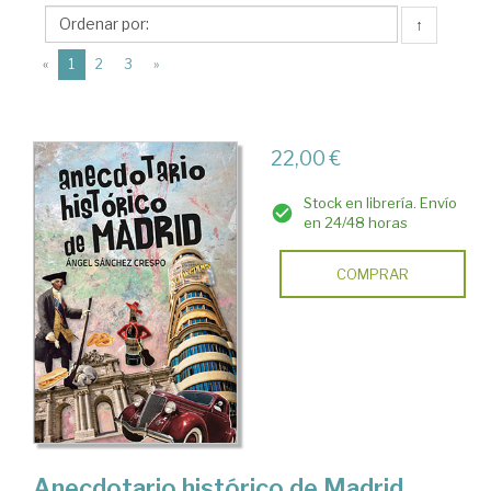
Guadarramistas
↑
Editorial
(current)
«
1
2
3
»
22,00 €
Stock en librería. Envío
en 24/48 horas
COMPRAR
Anecdotario histórico de Madrid