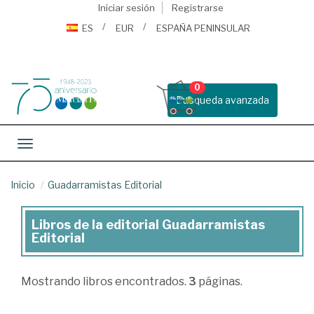
Iniciar sesión
Registrarse
ES
EUR
ESPAÑA PENINSULAR
0
Busqueda avanzada
Toggle navigation
Inicio
Guadarramistas Editorial
Libros de la editorial Guadarramistas
Libros
Editorial
de
la
Mostrando
libros encontrados.
3
páginas.
editorial