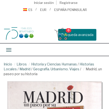
Iniciar sesión
Registrarse
ES
EUR
ESPAÑA PENINSULAR
0
Busqueda avanzada
Toggle navigation
Inicio
Libros
Historia y Ciencias Humanas
/
Historias
Locales
/
Madrid
/
Geografía. Urbanismo. Viajes
/
Madrid, un
paseo por su historia