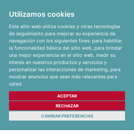
Utilizamos cookies
Este sitio web utiliza cookies y otras tecnologías
de seguimiento para mejorar su experiencia de
navegación con los siguientes fines:
para habilitar
la funcionalidad básica del sitio web
,
para brindar
una mejor experiencia en el sitio web
,
medir su
interés en nuestros productos y servicios y
personalizar las interacciones de marketing
,
para
mostrar anuncios que sean más relevantes para
usted
.
ACEPTAR
RECHAZAR
CAMBIAR PREFERENCIAS