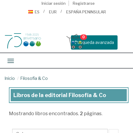
Iniciar sesión
Registrarse
ES
EUR
ESPAÑA PENINSULAR
0
Busqueda avanzada
Toggle navigation
Inicio
Filosofía & Co
Libros de la editorial Filosofía & Co
Libros
de
Mostrando
libros encontrados.
2
páginas.
la
editorial