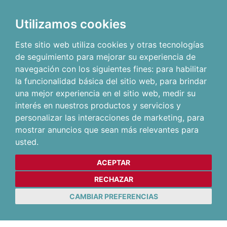
Utilizamos cookies
Este sitio web utiliza cookies y otras tecnologías
de seguimiento para mejorar su experiencia de
navegación con los siguientes fines:
para habilitar
la funcionalidad básica del sitio web
,
para brindar
una mejor experiencia en el sitio web
,
medir su
interés en nuestros productos y servicios y
personalizar las interacciones de marketing
,
para
mostrar anuncios que sean más relevantes para
usted
.
ACEPTAR
RECHAZAR
CAMBIAR PREFERENCIAS