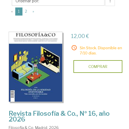
Filosofía
↑
&
(current)
«
1
2
»
Co
12,00 €
Sin Stock. Disponible en
7/10 días.
COMPRAR
Revista Filosofía & Co., Nº 16, año
2026
Filosofía & Co. Madrid, 2026