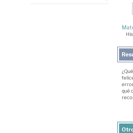
Mate
His
Res
¿Qué
felic
erro
qué c
recor
Otro