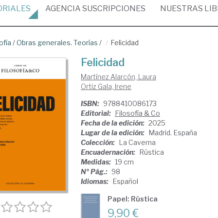
ORIALES
AGENCIA
SUSCRIPCIONES
NUESTRAS
LI
ofía
/
Obras generales. Teorías
/
Felicidad
Felicidad
Martínez Alarcón, Laura
Ortiz Gala, Irene
ISBN:
9788410086173
Editorial:
Filosofía & Co
Fecha de la edición:
2025
Lugar de la edición:
Madrid. España
Colección:
La Caverna
Encuadernación:
Rústica
Medidas:
19 cm
Nº Pág.:
98
Idiomas:
Español
Papel: Rústica
9,90 €