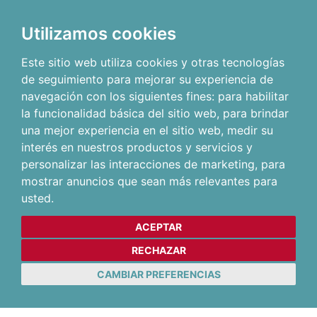
Utilizamos cookies
Este sitio web utiliza cookies y otras tecnologías
de seguimiento para mejorar su experiencia de
navegación con los siguientes fines:
para habilitar
la funcionalidad básica del sitio web
,
para brindar
una mejor experiencia en el sitio web
,
medir su
interés en nuestros productos y servicios y
personalizar las interacciones de marketing
,
para
mostrar anuncios que sean más relevantes para
usted
.
ACEPTAR
RECHAZAR
CAMBIAR PREFERENCIAS