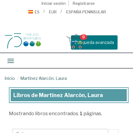
Iniciar sesión
Registrarse
ES
EUR
ESPAÑA PENINSULAR
0
Busqueda avanzada
Toggle navigation
Inicio
Martínez Alarcón, Laura
Libros de Martínez Alarcón, Laura
Libros
de
Mostrando
libros encontrados.
1
páginas.
Martínez
Alarcón,