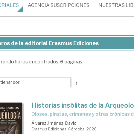
ORIALES
AGENCIA
SUSCRIPCIONES
NUESTRAS
LI
bros de la editorial Erasmus Ediciones
ros
trando
libros encontrados.
6
páginas.
torial
asmus
↑
ciones
Historias insólitas de la Arqueol
Dioses, piratas, crímenes y otras crónicas 
Álvarez Jiménez, David
Erasmus Ediciones. Córdoba, 2026