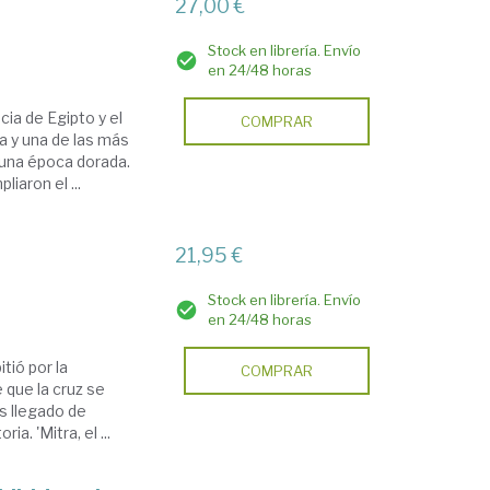
27,00 €
Stock en librería. Envío
en 24/48 horas
cia de Egipto y el
COMPRAR
a y una de las más
 una época dorada.
iaron el ...
21,95 €
Stock en librería. Envío
en 24/48 horas
tió por la
COMPRAR
 que la cruz se
s llegado de
a. 'Mitra, el ...