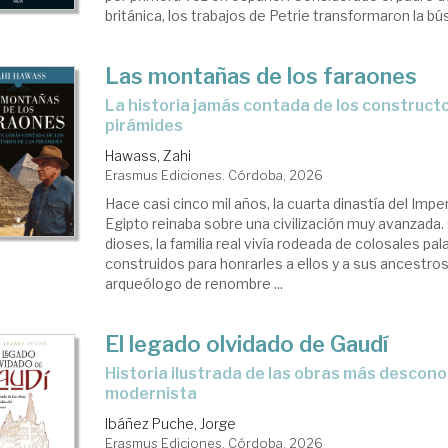
británica, los trabajos de Petrie transformaron la bú
Las montañas de los faraones
La historia jamás contada de los constructores de las
pirámides
Hawass, Zahi
Erasmus Ediciones. Córdoba, 2026
Hace casi cinco mil años, la cuarta dinastía del Impe
Egipto reinaba sobre una civilización muy avanzada
dioses, la familia real vivía rodeada de colosales pa
construidos para honrarles a ellos y a sus ancestros
arqueólogo de renombre ...
El legado olvidado de Gaudí
Historia ilustrada de las obras más desconocidas del genio
modernista
Ibáñez Puche, Jorge
Erasmus Ediciones. Córdoba, 2026