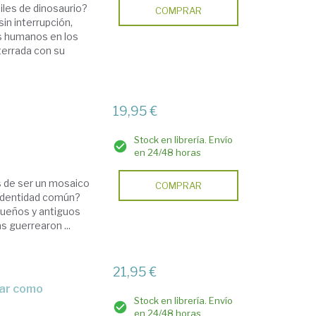
iles de dinosaurio?
COMPRAR
sin interrupción,
s humanos en los
terrada con su
19,95 €
Stock en librería. Envío
en 24/48 horas
 de ser un mosaico
COMPRAR
 identidad común?
queños y antiguos
 guerrearon ...
21,95 €
Stock en librería. Envío
en 24/48 horas