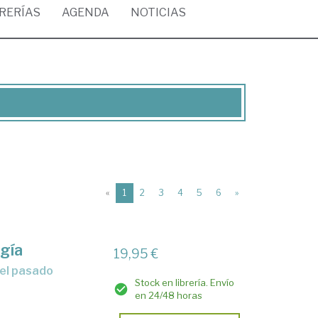
BRERÍAS
AGENDA
NOTICIAS
(current)
«
1
2
3
4
5
6
»
ogía
19,95 €
del pasado
Stock en librería. Envío
en 24/48 horas