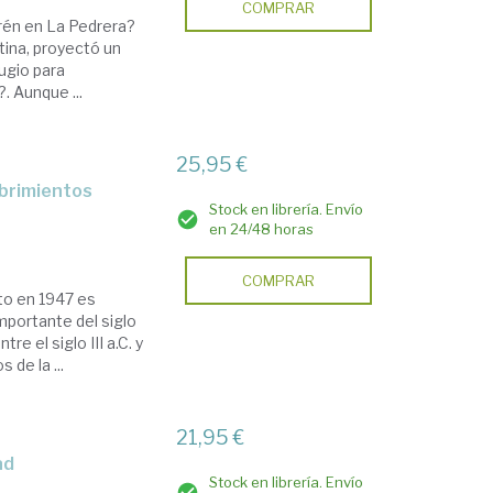
COMPRAR
arén en La Pedrera?
stina, proyectó un
ugio para
. Aunque ...
25,95 €
Stock en librería. Envío
en 24/48 horas
COMPRAR
to en 1947 es
portante del siglo
 el siglo III a.C. y
 de la ...
21,95 €
ad
Stock en librería. Envío