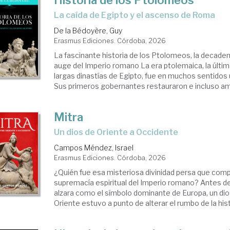
Historia de los Ptolomeos
La caída de Egipto y el ascenso de Roma
De la Bédoyère, Guy
Erasmus Ediciones. Córdoba, 2026
La fascinante historia de los Ptolomeos, la decaden
auge del Imperio romano La era ptolemaica, la últim
largas dinastías de Egipto, fue en muchos sentidos
Sus primeros gobernantes restauraron e incluso ampl
Mitra
Un dios de Oriente a Occidente
Campos Méndez, Israel
Erasmus Ediciones. Córdoba, 2026
¿Quién fue esa misteriosa divinidad persa que compi
supremacía espiritual del Imperio romano? Antes de
alzara como el símbolo dominante de Europa, un dio
Oriente estuvo a punto de alterar el rumbo de la histori