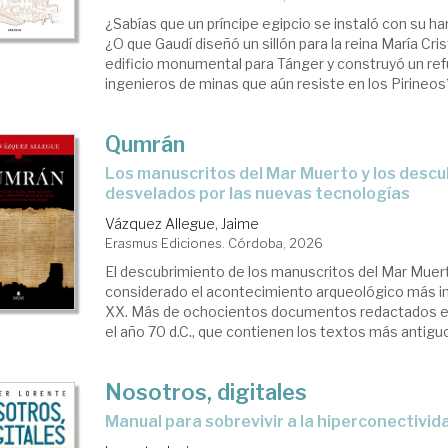
¿Sabías que un príncipe egipcio se instaló con su h
¿O que Gaudí diseñó un sillón para la reina María Cri
edificio monumental para Tánger y construyó un ref
ingenieros de minas que aún resiste en los Pirineos?
Qumrán
Los manuscritos del Mar Muerto y los descubrimientos
desvelados por las nuevas tecnologías
Vázquez Allegue, Jaime
Erasmus Ediciones. Córdoba, 2026
El descubrimiento de los manuscritos del Mar Muer
considerado el acontecimiento arqueológico más im
XX. Más de ochocientos documentos redactados entre
el año 70 d.C., que contienen los textos más antiguos
Nosotros, digitales
Manual para sobrevivir a la hiperconectivid