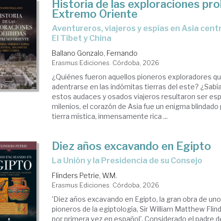
Historia de las exploraciones pro
Extremo Oriente
Aventureros, viajeros y espías en Asia central, Afganistán,
El Tíbet y China
Ballano Gonzalo, Fernando
Erasmus Ediciones. Córdoba, 2026
¿Quiénes fueron aquellos pioneros exploradores qu
adentrarse en las indómitas tierras del este? ¿Sab
estos audaces y osados viajeros resultaron ser es
milenios, el corazón de Asia fue un enigma blindado
tierra mística, inmensamente rica ...
Diez años excavando en Egipto
la Unión y la Presidencia de su Consejo
Flinders Petrie, W.M.
Erasmus Ediciones. Córdoba, 2026
'Diez años excavando en Egipto, la gran obra de un
pioneros de la egiptología, Sir William Matthew Flinde
por primera vez en español'. Considerado el padre d