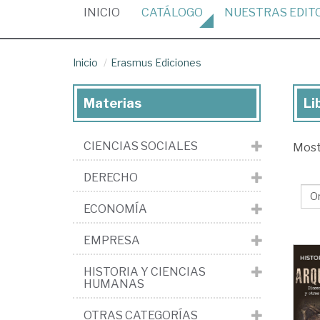
(CURRENT)
INICIO
CATÁLOGO
NUESTRAS
EDIT
Inicio
Erasmus Ediciones
Materias
Li
Lib
de
CIENCIAS SOCIALES
Mos
la
edi
DERECHO
Er
ECONOMÍA
Edi
EMPRESA
HISTORIA Y CIENCIAS
HUMANAS
OTRAS CATEGORÍAS