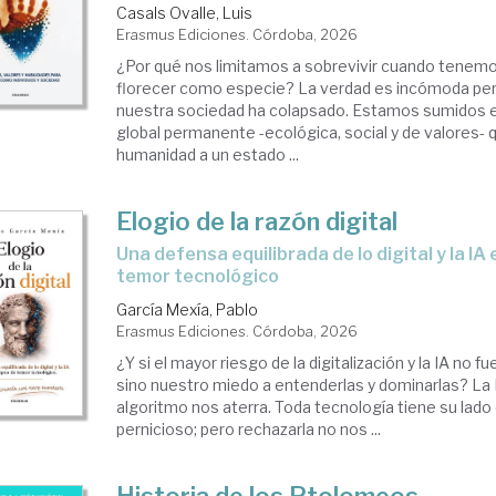
Casals Ovalle, Luis
Erasmus Ediciones. Córdoba, 2026
¿Por qué nos limitamos a sobrevivir cuando tenemos
florecer como especie? La verdad es incómoda pero
nuestra sociedad ha colapsado. Estamos sumidos en
global permanente -ecológica, social y de valores- q
humanidad a un estado ...
Elogio de la razón digital
Una defensa equilibrada de lo digital y la IA en tiempos de
temor tecnológico
García Mexía, Pablo
Erasmus Ediciones. Córdoba, 2026
¿Y si el mayor riesgo de la digitalización y la IA no fu
sino nuestro miedo a entenderlas y dominarlas? La I
algoritmo nos aterra. Toda tecnología tiene su lado
pernicioso; pero rechazarla no nos ...