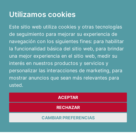
Utilizamos cookies
Este sitio web utiliza cookies y otras tecnologías
de seguimiento para mejorar su experiencia de
navegación con los siguientes fines:
para habilitar
la funcionalidad básica del sitio web
,
para brindar
una mejor experiencia en el sitio web
,
medir su
interés en nuestros productos y servicios y
personalizar las interacciones de marketing
,
para
mostrar anuncios que sean más relevantes para
usted
.
ACEPTAR
RECHAZAR
CAMBIAR PREFERENCIAS