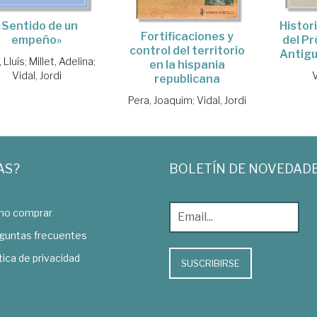
«Sentido de un
Histori
Fortificaciones y
empeño»
del Pr
control del territorio
Antigu
, Lluís
;
Millet, Adelina
;
en la hispania
Vidal, Jordi
V
republicana
Pera, Joaquim
;
Vidal, Jordi
AS?
BOLETÍN DE NOVEDAD
o comprar
guntas frecuentes
tica de privacidad
SUSCRIBIRSE