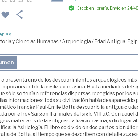
Stock en librería. Envío en 24/4
rias:
toria y Ciencias Humanas
/
Arqueología
/
Edad Antigua. Egip
umen
bro presenta uno de los descubrimientos arqueológicos más 
mporánea, el de la civilización asiria. Hasta mediados del si
ue sólo se tenían referencias dispersas recogidas por los auto
las informaciones, toda su civilización había desaparecido
mático francés Paul-Émile Botta descubrió la antigua ciudad
da por el rey Sargón II a finales del siglo VIII a.C. Con aquel 
gios materiales de la antigua civilización asiria, y dio lugar 
ífica: la Asiriología. El libro se divide en dos partes bien dif
afía de Botta, al tiempo que se describen con detalle sus e