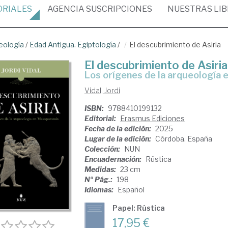
ORIALES
AGENCIA
SUSCRIPCIONES
NUESTRAS
LI
eología
/
Edad Antigua. Egiptología
/
El descubrimiento de Asiria
El descubrimiento de Asiria
Los orígenes de la arqueología
Vidal, Jordi
ISBN:
9788410199132
Editorial:
Erasmus Ediciones
Fecha de la edición:
2025
Lugar de la edición:
Córdoba. España
Colección:
NUN
Encuadernación:
Rústica
Medidas:
23 cm
Nº Pág.:
198
Idiomas:
Español
Papel: Rústica
17,95 €