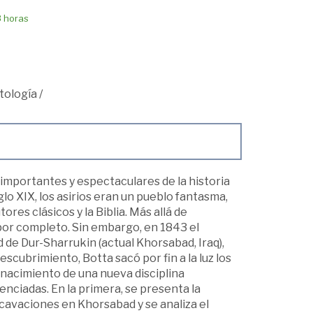
8 horas
tología
/
importantes y espectaculares de la historia
glo XIX, los asirios eran un pueblo fantasma,
res clásicos y la Biblia. Más allá de
 por completo. Sin embargo, en 1843 el
 de Dur-Sharrukin (actual Khorsabad, Iraq),
descubrimiento, Botta sacó por fin a la luz los
al nacimiento de una nueva disciplina
erenciadas. En la primera, se presenta la
xcavaciones en Khorsabad y se analiza el