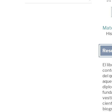
Mate
His
Res
El li
conte
del q
aquel
diplo
funda
vesti
cient
biogr