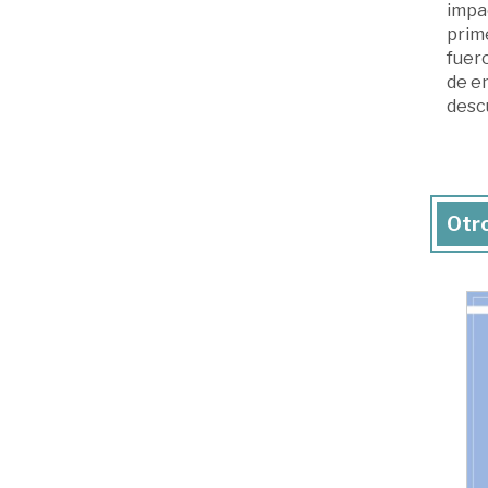
impac
prime
fuer
de en
desc
Otro