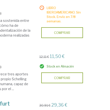
LIBRO
IBEROAMERICANO. Sin
18
Stock. Envío en 7/8
uta sostenida entre
semanas.
 cómo ha de
dentalización de la
COMPRAR
 moderna realizadas
11,50 €
12,11 €
Stock en Almacén
18
frece tres aportes
COMPRAR
 propio Schelling
n humana, capaz de
por el ...
furt
29,36 €
30,91 €