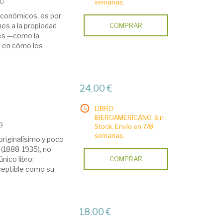
20
semanas.
económicos, es por
nes a la propiedad
COMPRAR
les —como la
n en cómo los
24,00 €
LIBRO
IBEROAMERICANO. Sin
19
Stock. Envío en 7/8
semanas.
originalísimo y poco
(1888-1935), no
nico libro:
COMPRAR
ceptible como su
18,00 €