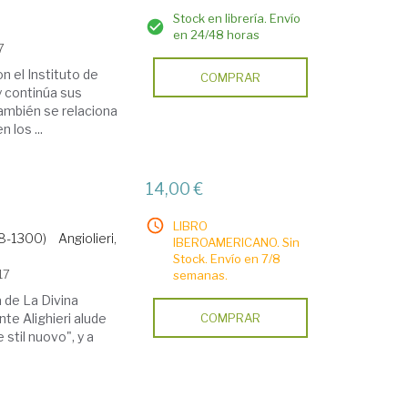
Stock en librería. Envío
en 24/48 horas
7
n el Instituto de
COMPRAR
y continúa sus
también se relaciona
 los ...
14,00 €
LIBRO
58-1300)
Angiolieri,
IBEROAMERICANO. Sin
Stock. Envío en 7/8
17
semanas.
a de La Divina
nte Alighieri alude
COMPRAR
 stil nuovo", y a