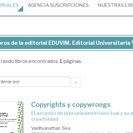
ORIALES
AGENCIA
SUSCRIPCIONES
NUESTRAS
LI
bros de la editorial EDUVIM. Editorial Universitaria 
ros
trando
libros encontrados.
1
páginas.
torial
UVIM.
↑
torial
versitaria
Copyrights y copywrongs
la
el ascenso de la propiedad intelectual y su amenaza a la
ría
creatividad
Vaidhyanathan, Siva