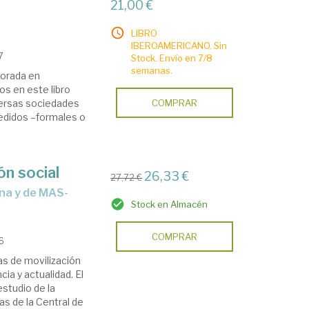
21,00 €
LIBRO
IBEROAMERICANO. Sin
7
Stock. Envío en 7/8
semanas.
lorada en
os en este libro
versas sociedades
COMPRAR
edidos –formales o
ón social
26,33 €
27,72 €
Stock en Almacén
COMPRAR
16
ias de movilización
ia y actualidad. El
estudio de la
cas de la Central de