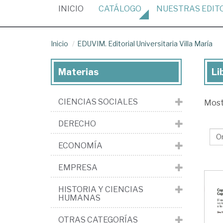
(CURRENT)
INICIO
CATÁLOGO
NUESTRAS
EDIT
Inicio
EDUVIM. Editorial Universitaria Villa María
Materias
Li
Lib
de
CIENCIAS SOCIALES
Mos
la
edi
DERECHO
ED
ECONOMÍA
Edi
Uni
EMPRESA
Vil
HISTORIA Y CIENCIAS
Ma
HUMANAS
OTRAS CATEGORÍAS