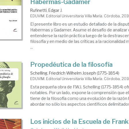
Habermas-Gadamer
Rufinetti, Edgar J.
EDUVIM. Editorial Universitaria Villa María. Córdoba, 20
El presente libro es un estudio detallado de la disp
Habermas y Gadamer. Asume el desafío de analizar
entenderse la razón práctica luego de la destrascen
filosofía y en medio de las críticas a la racionalidad
...
Propedéutica de la filosofía
Schelling, Friedrich Wilhelm Joseph (1775-1854)
EDUVIM. Editorial Universitaria Villa María. Córdoba, 20
Esta pequeña obra de F.W.J. Schelling (1775-1854) o
notables. Por un lado, expone la comprensión que el
tiene de la filosofía como una evolución de la razó
abordar no sólo los aspectos científicos delimitados 
Los inicios de la Escuela de Frank