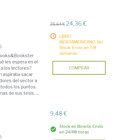
24,36 €
25,64 €
LIBRO
IBEROAMERICANO. Sin
16
Stock. Envío en 7/8
semanas.
n Books&Bookster
ué les espera en el
y a los lectores?
COMPRAR
n aspiraba sacar
dores del sector a
 todos los puntos.
as de sus tesis. ...
9,48 €
Stock en librería. Envío
en 24/48 horas
16