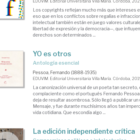
EDUVIM. Editorial Universitaria Villa María. Córdoba, 20
Los copyrights reflejan mucho más que intereses 
eso que en los conflictos sobre regalías e infraccio
intelectual también están en juego valores cultura
libertad de expresión y la democracia—, que influye
derechos son determinados ...
YO es otros
Antología esencial
Pessoa, Fernando (1888-1935)
EDUVIM. Editorial Universitaria Villa María. Córdoba, 20
La canonización universal de un poeta tan secreto, 
complaciente como el portugués Fernando Pessoa 
deja de resultar asombrosa. Sólo llegó a publicar un ú
Mensaje, y fue durante muchísimos años tan imper
vida cotidiana. Que escondía algo ...
La edición independiente crítica