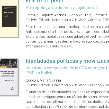
El arte de pedir
antropologái de dueños y suplicantes
Editor/a .
Dapuez, Andrés
Editor/a .
Tola, Florencia
EDUVIM. Editorial Universitaria Villa María. Córdoba, 201
Este libro ahonda en una práctica social no muy exp
Antropología: el arte de pedir. Los autores compilad
exploran las modalidades que adopta el pedir en di
contemporáneas. Las demandas, las súplicas, los p
informales– que individuos y ...
Identidades políticas y movilizaci
un estudio comparado de la CTA en Argentina y de MAS-
IPSP en Bolivia
Quiroga, María Virginia
EDUVIM. Editorial Universitaria Villa María. Córdoba, 20
El análisis de las identidades políticas en experienc
social se configura como un tópico de suma relevanc
texto que se despliega a continuación se dedica al 
constitución y redefinición de las identidades políti