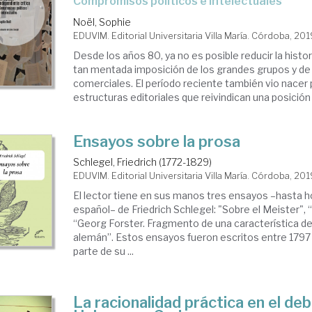
compromisos políticos e intelectuales
Noël, Sophie
EDUVIM. Editorial Universitaria Villa María. Córdoba, 20
Desde los años 80, ya no es posible reducir la histori
tan mentada imposición de los grandes grupos y de 
comerciales. El período reciente también vio nace
estructuras editoriales que reivindican una posición “c
Ensayos sobre la prosa
Schlegel, Friedrich (1772-1829)
EDUVIM. Editorial Universitaria Villa María. Córdoba, 20
El lector tiene en sus manos tres ensayos –hasta h
español– de Friedrich Schlegel: "Sobre el Meister",
“Georg Forster. Fragmento de una característica de
alemán”. Estos ensayos fueron escritos entre 1797
parte de su ...
La racionalidad práctica en el de