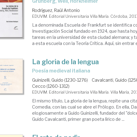
Grünberg, Weil, Horkheimer
Rodríguez, Raúl Antonio
EDUVIM. Editorial Universitaria Villa María. Córdoba, 201
La denominada Escuela de Frankfurt se identifica co
Investigación Social fundado en 1924, que hasta ho
tareas en la universidad de esta ciudad alemana; y 
a esta escuela con la Teoría Crítica. Aquí, sin entrar en
La gloria de la lengua
poesía medieval italiana
Guinizelli, Guido (1230-1276)
Cavalcanti, Guido (12
Cecco (1260-1312)
EDUVIM. Editorial Universitaria Villa María. Villa María, 20
El mismo título, La gloria de la lengua, repite una cit
Comedia, con las cual se abre el Prólogo. En ella, Da
elogiosamente a Guido Guinizelli, fundador del "dolce
Guido Cavalcanti, primer gran poeta lírico de ...