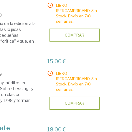
LIBRO
IBEROAMERICANO. Sin
19
Stock. Envío en 7/8
semanas.
a de la edición a la
las lógicas
r pequeñas
COMPRAR
rítica” y que, en ...
15,00 €
LIBRO
19
IBEROAMERICANO. Sin
oy inéditos en
Stock. Envío en 7/8
 “Sobre Lessing” y
semanas.
 un clásico
 y 1798 y forman
COMPRAR
bate
18,00 €