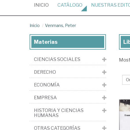
(CURRENT)
INICIO
CATÁLOGO
NUESTRAS
EDIT
Inicio
Venmans, Peter
Materias
Li
Lib
de
CIENCIAS SOCIALES
Mos
Ve
Pe
DERECHO
ECONOMÍA
EMPRESA
HISTORIA Y CIENCIAS
HUMANAS
OTRAS CATEGORÍAS