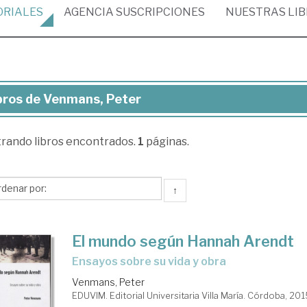
ORIALES
AGENCIA
SUSCRIPCIONES
NUESTRAS
LI
bros de Venmans, Peter
ros
trando
libros encontrados.
1
páginas.
nmans,
ter
↑
El mundo según Hannah Arendt
ensayos sobre su vida y obra
Venmans, Peter
EDUVIM. Editorial Universitaria Villa María. Córdoba, 20