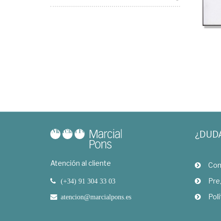
¿DUD
Atención al cliente
Com
Pre
(+34) 91 304 33 03
Polí
atencion@marcialpons.es