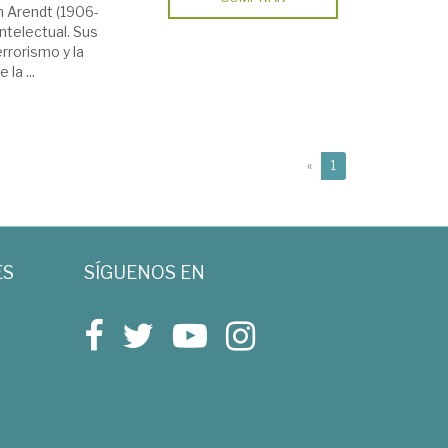
h Arendt (1906-
intelectual. Sus
errorismo y la
la ...
(current)
«
1
ES
SÍGUENOS EN