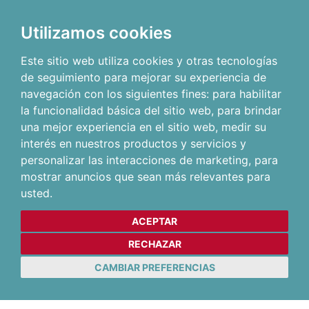
Utilizamos cookies
Este sitio web utiliza cookies y otras tecnologías
de seguimiento para mejorar su experiencia de
navegación con los siguientes fines:
para habilitar
la funcionalidad básica del sitio web
,
para brindar
una mejor experiencia en el sitio web
,
medir su
interés en nuestros productos y servicios y
personalizar las interacciones de marketing
,
para
mostrar anuncios que sean más relevantes para
usted
.
ACEPTAR
RECHAZAR
CAMBIAR PREFERENCIAS