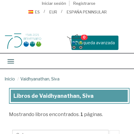
Iniciar sesión
Registrarse
ES
EUR
ESPAÑA PENINSULAR
0
Busqueda avanzada
Toggle navigation
Inicio
Vaidhyanathan, Siva
Libros de Vaidhyanathan, Siva
Libros
de
Mostrando
libros encontrados.
1
páginas.
Vaidhyanathan,
Siva