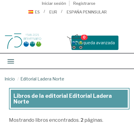
Iniciar sesión
Registrarse
ES
EUR
ESPAÑA PENINSULAR
0
Busqueda avanzada
Toggle navigation
Inicio
Editorial Ladera Norte
Libros de la editorial Editorial Ladera
Libros
Norte
de
la
Mostrando
libros encontrados.
2
páginas.
editorial