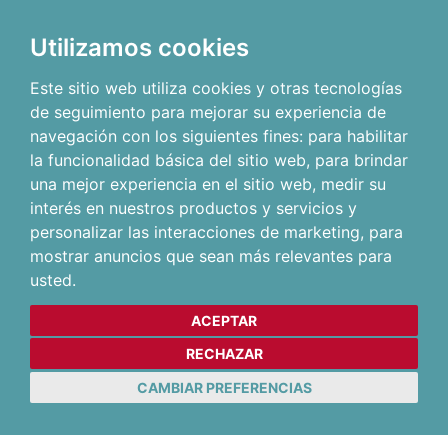
Utilizamos cookies
Este sitio web utiliza cookies y otras tecnologías
de seguimiento para mejorar su experiencia de
navegación con los siguientes fines:
para habilitar
la funcionalidad básica del sitio web
,
para brindar
una mejor experiencia en el sitio web
,
medir su
interés en nuestros productos y servicios y
personalizar las interacciones de marketing
,
para
mostrar anuncios que sean más relevantes para
usted
.
ACEPTAR
RECHAZAR
CAMBIAR PREFERENCIAS