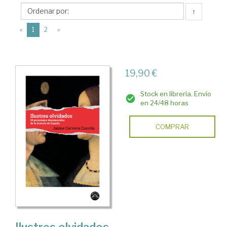
Editorial
↑
Ladera
(current)
Norte
«
1
2
»
19,90 €
Stock en librería. Envío
en 24/48 horas
COMPRAR
Ilustres olvidados