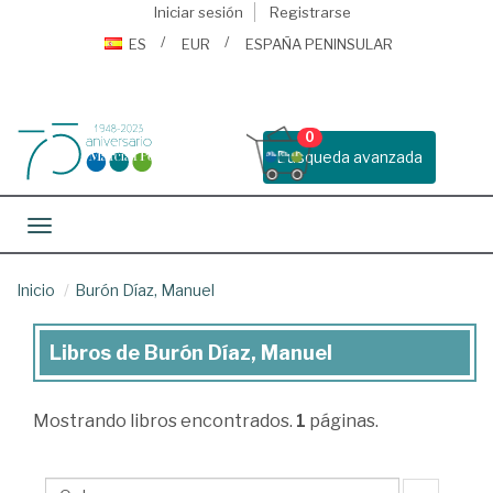
Iniciar sesión
Registrarse
ES
EUR
ESPAÑA PENINSULAR
0
Busqueda avanzada
Toggle navigation
Inicio
Burón Díaz, Manuel
Libros de Burón Díaz, Manuel
Libros
de
Mostrando
libros encontrados.
1
páginas.
Burón
Díaz,