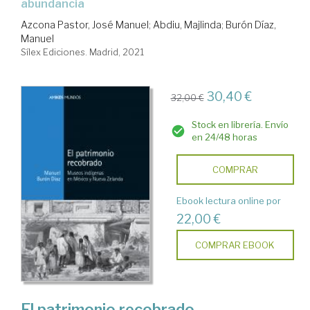
abundancia
Azcona Pastor, José Manuel
;
Abdiu, Majlinda
;
Burón Díaz,
Manuel
Sílex Ediciones. Madrid, 2021
30,40 €
32,00 €
Stock en librería. Envío
en 24/48 horas
COMPRAR
Ebook lectura online por
22,00 €
COMPRAR EBOOK
El patrimonio recobrado