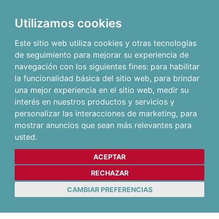
Utilizamos cookies
Este sitio web utiliza cookies y otras tecnologías
de seguimiento para mejorar su experiencia de
navegación con los siguientes fines:
para habilitar
la funcionalidad básica del sitio web
,
para brindar
una mejor experiencia en el sitio web
,
medir su
interés en nuestros productos y servicios y
personalizar las interacciones de marketing
,
para
mostrar anuncios que sean más relevantes para
usted
.
ACEPTAR
RECHAZAR
CAMBIAR PREFERENCIAS