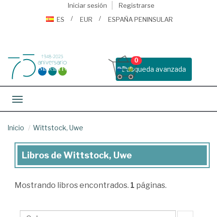
Iniciar sesión
Registrarse
ES
EUR
ESPAÑA PENINSULAR
0
Busqueda avanzada
Toggle navigation
Inicio
Wittstock, Uwe
Libros de Wittstock, Uwe
Libros
de
Mostrando
libros encontrados.
1
páginas.
Wittstock,
Uwe