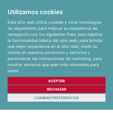
Utilizamos cookies
Este sitio web utiliza cookies y otras tecnologías
de seguimiento para mejorar su experiencia de
navegación con los siguientes fines:
para habilitar
la funcionalidad básica del sitio web
,
para brindar
una mejor experiencia en el sitio web
,
medir su
interés en nuestros productos y servicios y
personalizar las interacciones de marketing
,
para
mostrar anuncios que sean más relevantes para
usted
.
ACEPTAR
RECHAZAR
CAMBIAR PREFERENCIAS