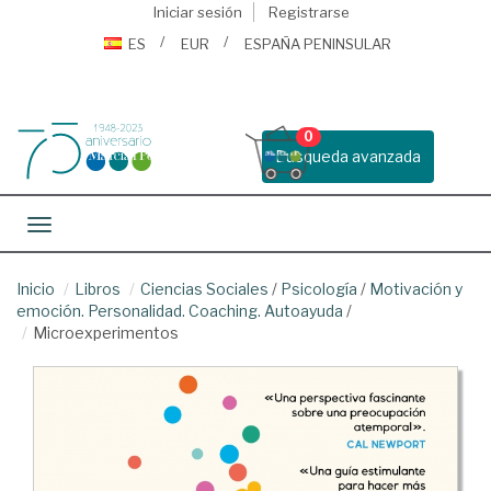
Iniciar sesión
Registrarse
ES
EUR
ESPAÑA PENINSULAR
0
Busqueda avanzada
Toggle navigation
Inicio
Libros
Ciencias Sociales
/
Psicología
/
Motivación y
emoción. Personalidad. Coaching. Autoayuda
/
Microexperimentos