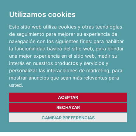
Utilizamos cookies
Este sitio web utiliza cookies y otras tecnologías
de seguimiento para mejorar su experiencia de
navegación con los siguientes fines:
para habilitar
la funcionalidad básica del sitio web
,
para brindar
una mejor experiencia en el sitio web
,
medir su
interés en nuestros productos y servicios y
personalizar las interacciones de marketing
,
para
mostrar anuncios que sean más relevantes para
usted
.
ACEPTAR
RECHAZAR
CAMBIAR PREFERENCIAS