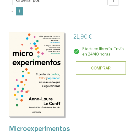
Anne-
↑
Laure
(current)
«
1
21,90 €
Stock en librería. Envío
en 24/48 horas
COMPRAR
Microexperimentos