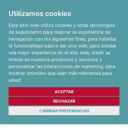
Utilizamos cookies
Este sitio web utiliza cookies y otras tecnologías
de seguimiento para mejorar su experiencia de
navegación con los siguientes fines:
para habilitar
la funcionalidad básica del sitio web
,
para brindar
una mejor experiencia en el sitio web
,
medir su
interés en nuestros productos y servicios y
personalizar las interacciones de marketing
,
para
mostrar anuncios que sean más relevantes para
usted
.
ACEPTAR
RECHAZAR
CAMBIAR PREFERENCIAS