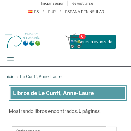
Iniciar sesión
Registrarse
ES
EUR
ESPAÑA PENINSULAR
0
Busqueda avanzada
Toggle navigation
Inicio
Le Cunff, Anne-Laure
Libros de Le Cunff, Anne-Laure
Libros
de
Mostrando
libros encontrados.
1
páginas.
Le
Cunff,