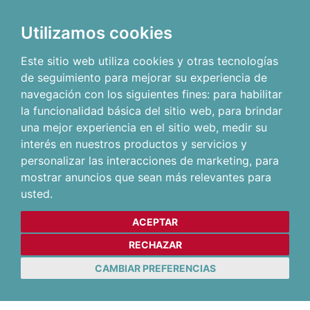
Utilizamos cookies
Este sitio web utiliza cookies y otras tecnologías
de seguimiento para mejorar su experiencia de
navegación con los siguientes fines:
para habilitar
la funcionalidad básica del sitio web
,
para brindar
una mejor experiencia en el sitio web
,
medir su
interés en nuestros productos y servicios y
personalizar las interacciones de marketing
,
para
mostrar anuncios que sean más relevantes para
usted
.
ACEPTAR
RECHAZAR
CAMBIAR PREFERENCIAS