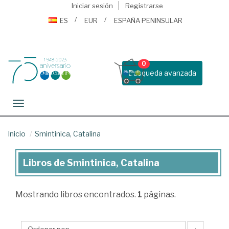
Iniciar sesión
Registrarse
ES
EUR
ESPAÑA PENINSULAR
0
Busqueda avanzada
Toggle navigation
Inicio
Smintinica, Catalina
Libros de Smintinica, Catalina
Libros
de
Mostrando
libros encontrados.
1
páginas.
Smintinica,
Catalina