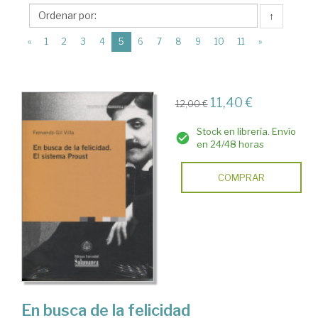
Ediciones
↑
Universidad
(current)
de
«
1
2
3
4
5
6
7
8
9
10
11
»
Salamanca
11,40 €
12,00 €
Stock en librería. Envío
en 24/48 horas
COMPRAR
En busca de la felicidad