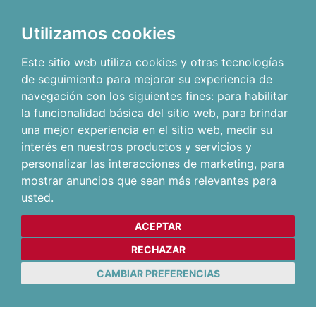
Utilizamos cookies
Este sitio web utiliza cookies y otras tecnologías
de seguimiento para mejorar su experiencia de
navegación con los siguientes fines:
para habilitar
la funcionalidad básica del sitio web
,
para brindar
una mejor experiencia en el sitio web
,
medir su
interés en nuestros productos y servicios y
personalizar las interacciones de marketing
,
para
mostrar anuncios que sean más relevantes para
usted
.
ACEPTAR
RECHAZAR
CAMBIAR PREFERENCIAS