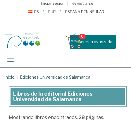
Iniciar sesión
Registrarse
ES
EUR
ESPAÑA PENINSULAR
0
Busqueda avanzada
Toggle navigation
Inicio
Ediciones Universidad de Salamanca
Libros de la editorial Ediciones
Libros
Universidad de Salamanca
de
la
Mostrando
libros encontrados.
28
páginas.
editorial