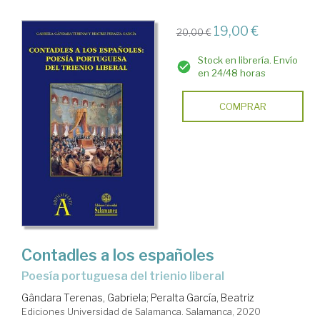
19,00 €
20,00 €
Stock en librería. Envío
en 24/48 horas
COMPRAR
Contadles a los españoles
poesía portuguesa del trienio liberal
Gândara Terenas, Gabriela
;
Peralta García, Beatriz
Ediciones Universidad de Salamanca. Salamanca, 2020