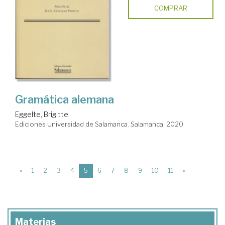
COMPRAR
Gramática alemana
Eggelte, Brigitte
Ediciones Universidad de Salamanca. Salamanca, 2020
(current)
«
1
2
3
4
5
6
7
8
9
10
11
»
Materias