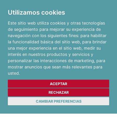
Utilizamos cookies
Este sitio web utiliza cookies y otras tecnologías
de seguimiento para mejorar su experiencia de
navegación con los siguientes fines:
para habilitar
la funcionalidad básica del sitio web
,
para brindar
una mejor experiencia en el sitio web
,
medir su
interés en nuestros productos y servicios y
personalizar las interacciones de marketing
,
para
mostrar anuncios que sean más relevantes para
usted
.
ACEPTAR
RECHAZAR
CAMBIAR PREFERENCIAS