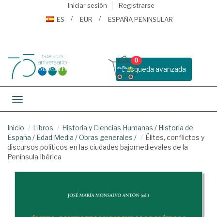
Iniciar sesión
Registrarse
ES
EUR
ESPAÑA PENINSULAR
0
Busqueda avanzada
Toggle navigation
Inicio
Libros
Historia y Ciencias Humanas
/
Historia de
España
/
Edad Media
/
Obras generales
/
Élites, conflictos y
discursos políticos en las ciudades bajomedievales de la
Península Ibérica