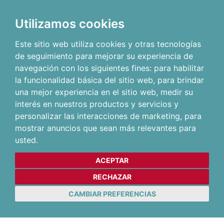
Utilizamos cookies
Este sitio web utiliza cookies y otras tecnologías
de seguimiento para mejorar su experiencia de
navegación con los siguientes fines:
para habilitar
la funcionalidad básica del sitio web
,
para brindar
una mejor experiencia en el sitio web
,
medir su
interés en nuestros productos y servicios y
personalizar las interacciones de marketing
,
para
mostrar anuncios que sean más relevantes para
usted
.
ACEPTAR
RECHAZAR
CAMBIAR PREFERENCIAS