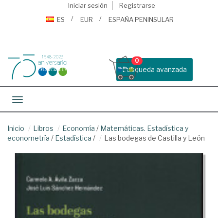
Iniciar sesión
Registrarse
ES
EUR
ESPAÑA PENINSULAR
0
Busqueda avanzada
Toggle navigation
Inicio
Libros
Economía
/
Matemáticas. Estadística y
econometría
/
Estadística
/
Las bodegas de Castilla y León