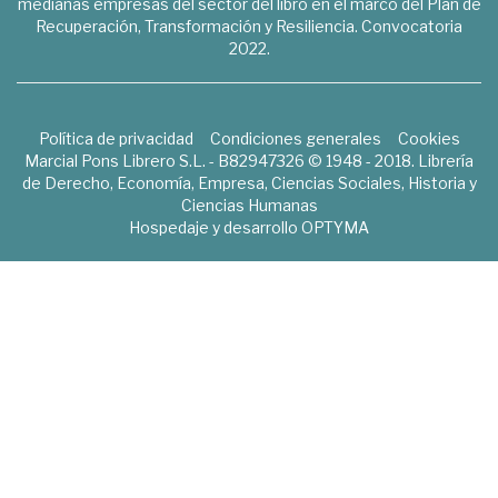
medianas empresas del sector del libro en el marco del Plan de
Recuperación, Transformación y Resiliencia. Convocatoria
2022.
Política de privacidad
Condiciones generales
Cookies
Marcial Pons Librero S.L. - B82947326 © 1948 - 2018. Librería
de Derecho, Economía, Empresa, Ciencias Sociales, Historia y
Ciencias Humanas
Hospedaje y desarrollo
OPTYMA