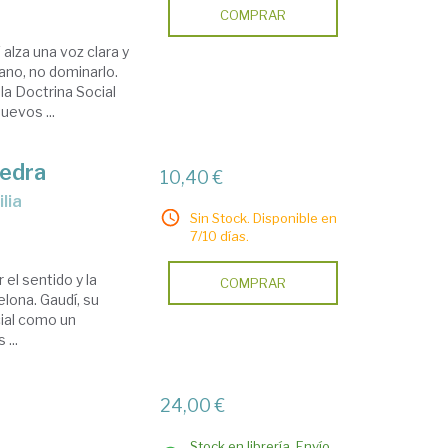
COMPRAR
V alza una voz clara y
ano, no dominarlo.
la Doctrina Social
uevos ...
iedra
10,40 €
ilia
Sin Stock. Disponible en
7/10 días.
 el sentido y la
COMPRAR
elona. Gaudí, su
cial como un
 ...
24,00 €
Stock en librería. Envío