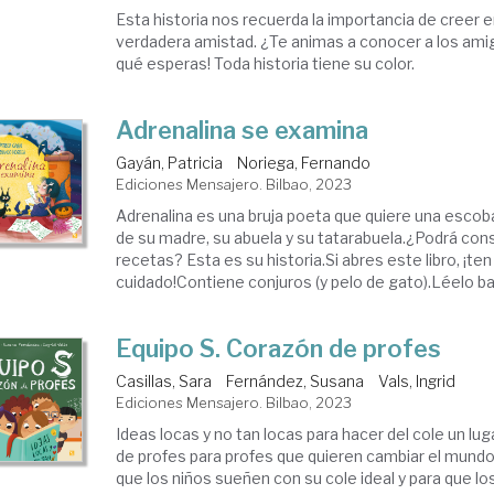
Esta historia nos recuerda la importancia de creer 
verdadera amistad. ¿Te animas a conocer a los ami
qué esperas! Toda historia tiene su color.
Adrenalina se examina
Gayán, Patricia
Noriega, Fernando
Ediciones Mensajero. Bilbao, 2023
Adrenalina es una bruja poeta que quiere una escob
de su madre, su abuela y su tatarabuela.¿Podrá con
recetas? Esta es su historia.Si abres este libro, ¡t
cuidado!Contiene conjuros (y pelo de gato).Léelo baji
Equipo S. Corazón de profes
Casillas, Sara
Fernández, Susana
Vals, Ingrid
Ediciones Mensajero. Bilbao, 2023
Ideas locas y no tan locas para hacer del cole un luga
de profes para profes que quieren cambiar el mundo
que los niños sueñen con su cole ideal y para que lo