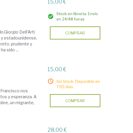
15,00 €
Stock en librería. Envío
en 24/48 horas
o.Giorgio Dell'Arti
COMPRAR
no y estadounidense,
screto, prudente y
a sido ...
15,00 €
Sin Stock. Disponible en
7/10 días.
a Francisco nos
etos y esperanza. A
COMPRAR
obre, un migrante,
28,00 €