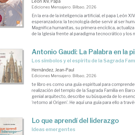
León XIV, Papa
Ediciones Mensajero. Bilbao, 2026
En la era de la inteligencia artificial, el papa León XI
esperanzadora: la tecnología debe servir al ser hum
Magnifica humanitas, su primera encíclica, actualiza 
de la Iglesia frente al paradigma tecnocrático y los n
Antonio Gaudí: La Palabra en la p
Los símbolos y el espíritu de la Sagrada Fam
Hernández, Jean-Paul
Ediciones Mensajero. Bilbao, 2026
te libro es como una guía espiritual para comprender
realización del templo de la Sagrada Familia en Barc
genial arquitecto, describe su búsqueda de lo esen
'retorno al Origen'. He aquí una guía para ello a través
Lo que aprendí del liderazgo
Ideas emergentes