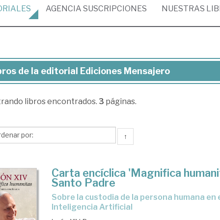
ORIALES
AGENCIA
SUSCRIPCIONES
NUESTRAS
LI
bros de la editorial Ediciones Mensajero
ros
trando
libros encontrados.
3
páginas.
torial
ciones
↑
nsajero
Carta encíclica 'Magnifica humani
Santo Padre
Sobre la custodia de la persona humana en el tiempo de la
Inteligencia Artificial