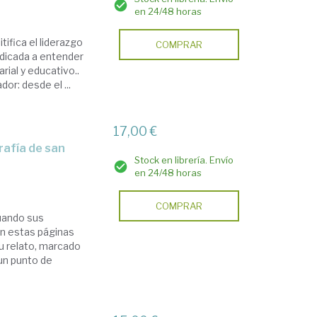
en 24/48 horas
tifica el liderazgo
COMPRAR
edicada a entender
rial y educativo..
dor: desde el ...
17,00 €
Stock en librería. Envío
en 24/48 horas
COMPRAR
cuando sus
En estas páginas
u relato, marcado
 un punto de