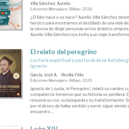
Villa Sánchez, Aurelio
Ediciones Mensajero. Bilbao, 2026
¿El líder nace o se hace? Aurelio Villa Sánchez desmi
heroico para mostrarnos el destilado de una vida d
la ciencia de dirigir personas en los ámbitos empresa
Aurelio Villa Sánchez nos invita a un viaje transforma
El relato del peregrino
Lectura espiritual y pastoral de la Autobiografía de san
Ignacio
García, José A.
Revilla, Félix
Ediciones Mensajero. Bilbao, 2025
Ignacio de Loyola, 'el Peregrino', relató su camino 
compañeros temieron que su historia se perdiera. 
resuena su voz, su búsqueda y su transformación. S
por el deseo de hallar sentido y servir, sigue siendo
encuentro ...