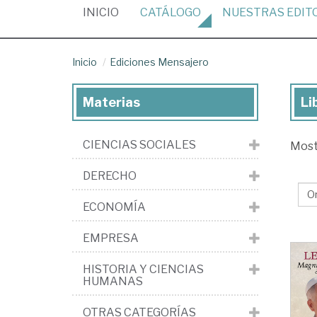
(CURRENT)
INICIO
CATÁLOGO
NUESTRAS
EDIT
Inicio
Ediciones Mensajero
Materias
Li
Lib
de
CIENCIAS SOCIALES
Mos
la
edi
DERECHO
Edi
ECONOMÍA
Me
EMPRESA
HISTORIA Y CIENCIAS
HUMANAS
OTRAS CATEGORÍAS