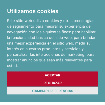
Utilizamos cookies
Este sitio web utiliza cookies y otras tecnologías
de seguimiento para mejorar su experiencia de
navegación con los siguientes fines:
para habilitar
la funcionalidad básica del sitio web
,
para brindar
una mejor experiencia en el sitio web
,
medir su
interés en nuestros productos y servicios y
personalizar las interacciones de marketing
,
para
mostrar anuncios que sean más relevantes para
usted
.
ACEPTAR
RECHAZAR
CAMBIAR PREFERENCIAS