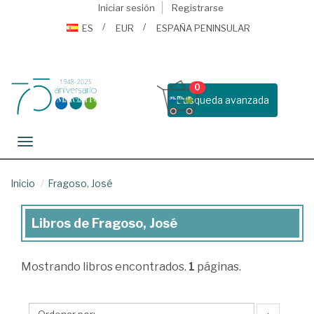
Iniciar sesión
Registrarse
ES
EUR
ESPAÑA PENINSULAR
0
Busqueda avanzada
Toggle navigation
Inicio
Fragoso, José
Libros de Fragoso, José
Libros
de
Mostrando
libros encontrados.
1
páginas.
Fragoso,
José