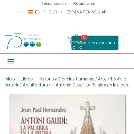
Iniciar sesión
Registrarse
ES
EUR
ESPAÑA PENINSULAR
0
Busqueda avanzada
Toggle navigation
Inicio
Libros
Historia y Ciencias Humanas
/
Arte
/
Teoría e
historia
/
Arquitectura
/
Antonio Gaudí: La Palabra en la piedra