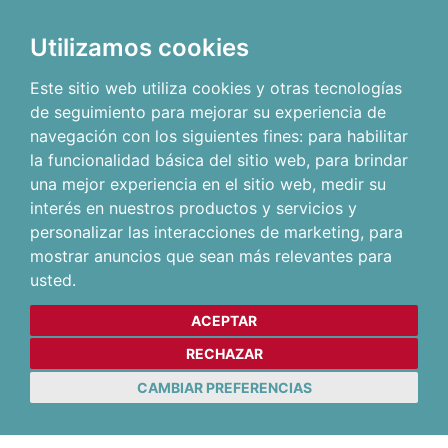
Utilizamos cookies
Este sitio web utiliza cookies y otras tecnologías
de seguimiento para mejorar su experiencia de
navegación con los siguientes fines:
para habilitar
la funcionalidad básica del sitio web
,
para brindar
una mejor experiencia en el sitio web
,
medir su
interés en nuestros productos y servicios y
personalizar las interacciones de marketing
,
para
mostrar anuncios que sean más relevantes para
usted
.
ACEPTAR
RECHAZAR
CAMBIAR PREFERENCIAS