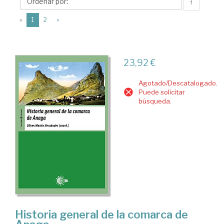
Ediciones
↑
Idea
(current)
«
1
2
»
23,92 €
Agotado/Descatalogado.
Puede solicitar
búsqueda.
Historia general de la comarca de