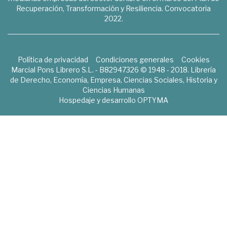
Recuperación, Transformación y Resiliencia. Convocatoria
2022.
Política de privacidad
Condiciones generales
Cookies
Marcial Pons Librero S.L. - B82947326 © 1948 - 2018. Librería
de Derecho, Economía, Empresa, Ciencias Sociales, Historia y
Ciencias Humanas
Hospedaje y desarrollo
OPTYMA