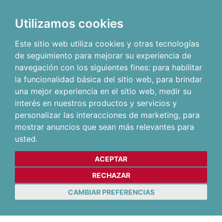
Utilizamos cookies
Este sitio web utiliza cookies y otras tecnologías
de seguimiento para mejorar su experiencia de
navegación con los siguientes fines:
para habilitar
la funcionalidad básica del sitio web
,
para brindar
una mejor experiencia en el sitio web
,
medir su
interés en nuestros productos y servicios y
personalizar las interacciones de marketing
,
para
mostrar anuncios que sean más relevantes para
usted
.
ACEPTAR
RECHAZAR
CAMBIAR PREFERENCIAS