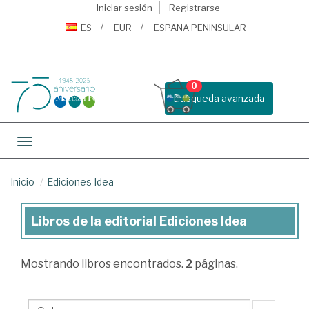
Iniciar sesión
Registrarse
ES
EUR
ESPAÑA PENINSULAR
0
Busqueda avanzada
Toggle navigation
Inicio
Ediciones Idea
Libros de la editorial Ediciones Idea
Libros
de
Mostrando
libros encontrados.
2
páginas.
la
editorial