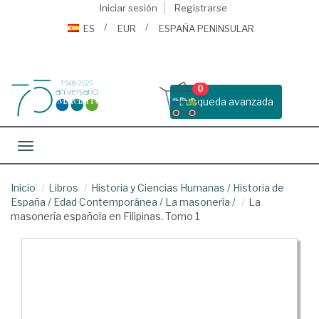
Iniciar sesión
Registrarse
ES
EUR
ESPAÑA PENINSULAR
0
Busqueda avanzada
Toggle navigation
Inicio
Libros
Historia y Ciencias Humanas
/
Historia de
España
/
Edad Contemporánea
/
La masonería
/
La
masonería española en Filipinas. Tomo 1