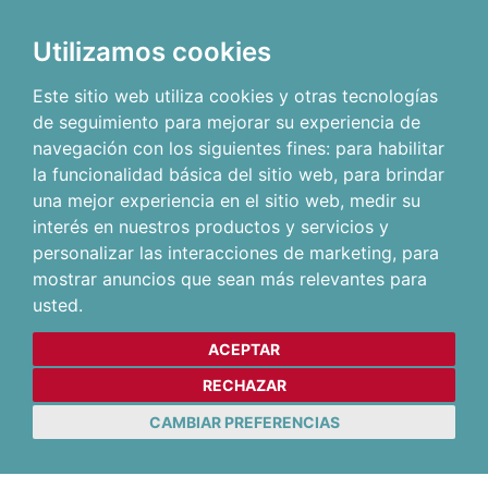
Utilizamos cookies
Este sitio web utiliza cookies y otras tecnologías
de seguimiento para mejorar su experiencia de
navegación con los siguientes fines:
para habilitar
la funcionalidad básica del sitio web
,
para brindar
una mejor experiencia en el sitio web
,
medir su
interés en nuestros productos y servicios y
personalizar las interacciones de marketing
,
para
mostrar anuncios que sean más relevantes para
usted
.
ACEPTAR
RECHAZAR
CAMBIAR PREFERENCIAS