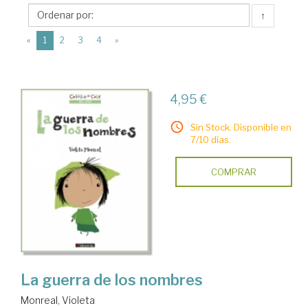
Ediciones
↑
del
(current)
Laberinto
«
1
2
3
4
»
4,95 €
Sin Stock. Disponible en
7/10 días.
COMPRAR
La guerra de los nombres
Monreal, Violeta