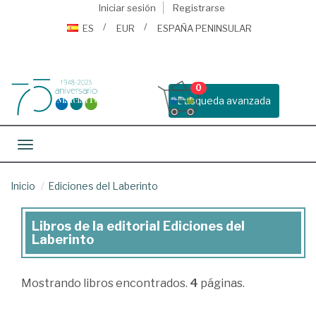
Iniciar sesión
Registrarse
ES
EUR
ESPAÑA PENINSULAR
0
Busqueda avanzada
Toggle navigation
Inicio
Ediciones del Laberinto
Libros de la editorial Ediciones del
Libros
Laberinto
de
la
Mostrando
libros encontrados.
4
páginas.
editorial