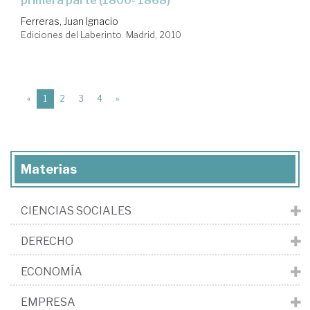
primera parte (1800- 1868)
Ferreras, Juan Ignacio
Ediciones del Laberinto. Madrid, 2010
(current)
«
1
2
3
4
»
Materias
CIENCIAS SOCIALES
DERECHO
ECONOMÍA
EMPRESA