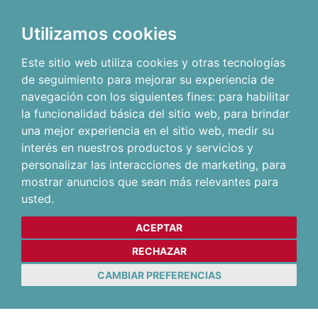
Utilizamos cookies
Este sitio web utiliza cookies y otras tecnologías
de seguimiento para mejorar su experiencia de
navegación con los siguientes fines:
para habilitar
la funcionalidad básica del sitio web
,
para brindar
una mejor experiencia en el sitio web
,
medir su
interés en nuestros productos y servicios y
personalizar las interacciones de marketing
,
para
mostrar anuncios que sean más relevantes para
usted
.
ACEPTAR
RECHAZAR
CAMBIAR PREFERENCIAS