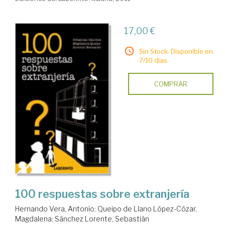
17,00 €
Sin Stock. Disponible en
7/10 días.
COMPRAR
100 respuestas sobre extranjería
Hernando Vera, Antonio
;
Queipo de Llano López-Cózar,
Magdalena
;
Sánchez Lorente, Sebastián