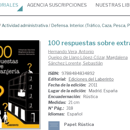
ORIALES
AGENCIA
SUSCRIPCIONES
NUESTRAS
LI
/
Actividad administrativa
/
Defensa. Interior. (Tráfico, Caza, Pesca, P
100 respuestas sobre extra
Hernando Vera, Antonio
Queipo de Llano López-Cózar, Magdalena
Sánchez Lorente, Sebastián
ISBN:
9788484834892
Editorial:
Ediciones del Laberinto
Fecha de la edición:
2011
Lugar de la edición:
Madrid. España
Encuadernación:
Rústica
Medidas:
21 cm
Nº Pág.:
318
Idiomas:
Español
Papel: Rústica