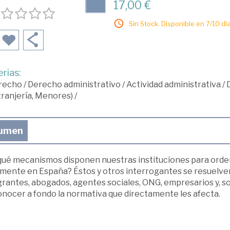
17,00 €
Sin Stock. Disponible en 7/10 día
rias:
recho
/
Derecho administrativo
/
Actividad administrativa
/
D
ranjería, Menores)
/
umen
qué mecanismos disponen nuestras instituciones para orden
mente en España? Éstos y otros interrogantes se resuelven 
grantes, abogados, agentes sociales, ONG, empresarios y, so
onocer a fondo la normativa que directamente les afecta.