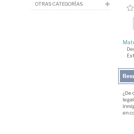
OTRAS CATEGORÍAS
Mate
De
Ext
Res
¿De 
legal
inmi
en c