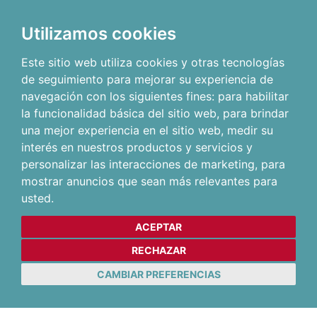
Utilizamos cookies
Este sitio web utiliza cookies y otras tecnologías
de seguimiento para mejorar su experiencia de
navegación con los siguientes fines:
para habilitar
la funcionalidad básica del sitio web
,
para brindar
una mejor experiencia en el sitio web
,
medir su
interés en nuestros productos y servicios y
personalizar las interacciones de marketing
,
para
mostrar anuncios que sean más relevantes para
usted
.
ACEPTAR
RECHAZAR
CAMBIAR PREFERENCIAS