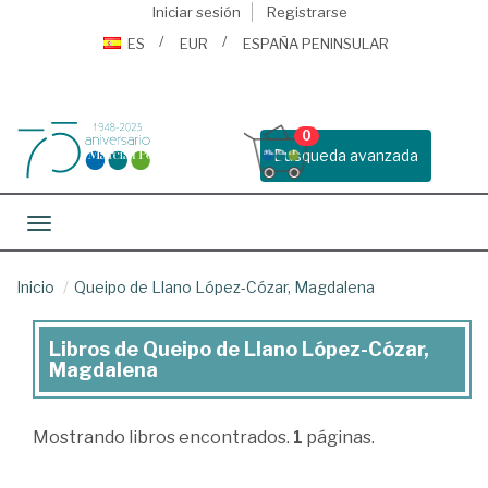
Iniciar sesión
Registrarse
ES
EUR
ESPAÑA PENINSULAR
0
Busqueda avanzada
Toggle navigation
Inicio
Queipo de Llano López-Cózar, Magdalena
Libros de Queipo de Llano López-Cózar,
Libros
Magdalena
de
Queipo
Mostrando
libros encontrados.
1
páginas.
de