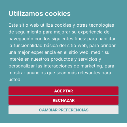
Utilizamos cookies
Este sitio web utiliza cookies y otras tecnologías
de seguimiento para mejorar su experiencia de
navegación con los siguientes fines:
para habilitar
la funcionalidad básica del sitio web
,
para brindar
una mejor experiencia en el sitio web
,
medir su
interés en nuestros productos y servicios y
personalizar las interacciones de marketing
,
para
mostrar anuncios que sean más relevantes para
usted
.
ACEPTAR
RECHAZAR
CAMBIAR PREFERENCIAS