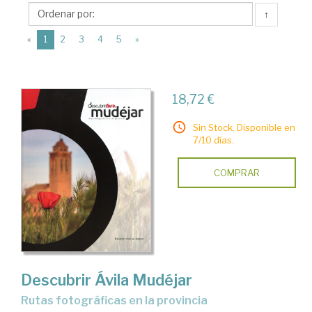
Ediciones
↑
de
(current)
la
«
1
2
3
4
5
»
Institución
Gran
18,72 €
Duque
de
Sin Stock. Disponible en
7/10 días.
Alba
COMPRAR
Descubrir Ávila Mudéjar
rutas fotográficas en la provincia