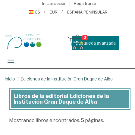
Iniciar sesión
Registrarse
ES
EUR
ESPAÑA PENINSULAR
0
Busqueda avanzada
Toggle navigation
Inicio
Ediciones de la Institución Gran Duque de Alba
Libros de la editorial Ediciones de la
Libros
Institución Gran Duque de Alba
de
la
Mostrando
libros encontrados.
5
páginas.
editorial