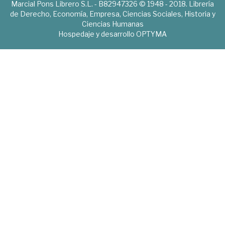
Marcial Pons Librero S.L. - B82947326 © 1948 - 2018. Librería
de Derecho, Economía, Empresa, Ciencias Sociales, Historia y
Ciencias Humanas
Hospedaje y desarrollo
OPTYMA