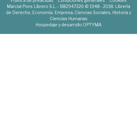
Política de privacidad
Condiciones generales
Cookies
Marcial Pons Librero S.L. - B82947326 © 1948 - 2018. Librería
de Derecho, Economía, Empresa, Ciencias Sociales, Historia y
Ciencias Humanas
Hospedaje y desarrollo
OPTYMA