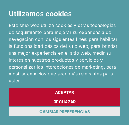
Utilizamos cookies
Este sitio web utiliza cookies y otras tecnologías
de seguimiento para mejorar su experiencia de
navegación con los siguientes fines:
para habilitar
la funcionalidad básica del sitio web
,
para brindar
una mejor experiencia en el sitio web
,
medir su
interés en nuestros productos y servicios y
personalizar las interacciones de marketing
,
para
mostrar anuncios que sean más relevantes para
usted
.
ACEPTAR
RECHAZAR
CAMBIAR PREFERENCIAS