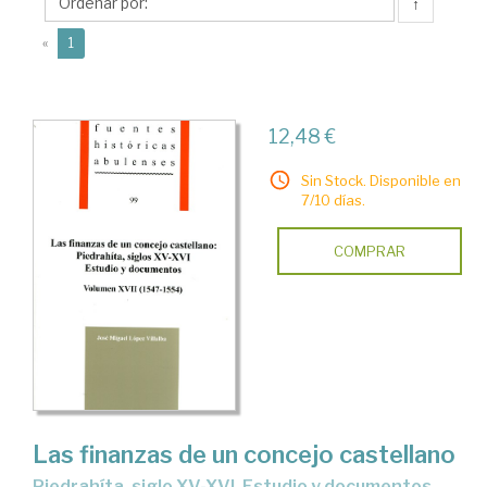
José
↑
Miguel
(current)
«
1
12,48 €
Sin Stock. Disponible en
7/10 días.
COMPRAR
Las finanzas de un concejo castellano
Piedrahíta, siglo XV-XVI. Estudio y documentos.