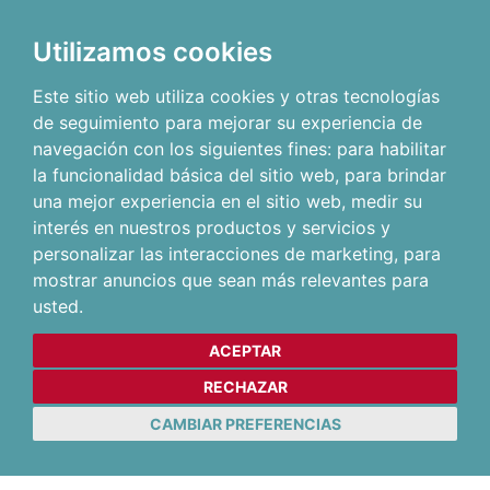
Utilizamos cookies
Este sitio web utiliza cookies y otras tecnologías
de seguimiento para mejorar su experiencia de
navegación con los siguientes fines:
para habilitar
la funcionalidad básica del sitio web
,
para brindar
una mejor experiencia en el sitio web
,
medir su
interés en nuestros productos y servicios y
personalizar las interacciones de marketing
,
para
mostrar anuncios que sean más relevantes para
usted
.
ACEPTAR
RECHAZAR
CAMBIAR PREFERENCIAS