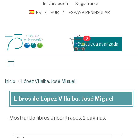
Iniciar sesión
Registrarse
ES
EUR
ESPAÑA PENINSULAR
0
Busqueda avanzada
Toggle navigation
Inicio
López Villalba, José Miguel
Libros de López Villalba, José Miguel
Libros
de
Mostrando
libros encontrados.
1
páginas.
López
Villalba,