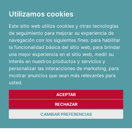
Utilizamos cookies
Este sitio web utiliza cookies y otras tecnologías
de seguimiento para mejorar su experiencia de
navegación con los siguientes fines:
para habilitar
la funcionalidad básica del sitio web
,
para brindar
una mejor experiencia en el sitio web
,
medir su
interés en nuestros productos y servicios y
personalizar las interacciones de marketing
,
para
mostrar anuncios que sean más relevantes para
usted
.
ACEPTAR
RECHAZAR
CAMBIAR PREFERENCIAS