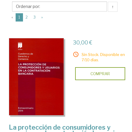
Consejo
↑
General
(current)
del
«
1
2
3
»
Notariado
30,00 €
Sin Stock. Disponible en
7/10 días.
COMPRAR
La protección de consumidores y