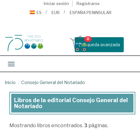
Iniciar sesión
Registrarse
ES
EUR
ESPAÑA PENINSULAR
0
Busqueda avanzada
Toggle navigation
Inicio
Consejo General del Notariado
Libros de la editorial Consejo General del
Libros
Notariado
de
la
Mostrando
libros encontrados.
3
páginas.
editorial