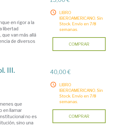
LIBRO
IBEROAMERICANO. Sin
que en rigor a la
Stock. Envío en 7/8
 libertad
semanas.
, que van más allá
encia de diversos
COMPRAR
 III.
40,00 €
LIBRO
IBEROAMERICANO. Sin
Stock. Envío en 7/8
semanas.
lúmenes que
o en llamar
stitucional no es
COMPRAR
itución, sino una