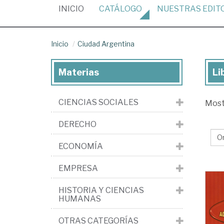
(CURRENT)
INICIO
CATÁLOGO
NUESTRAS
EDIT
Inicio
Ciudad Argentina
Materias
Li
Lib
de
CIENCIAS SOCIALES
Mos
la
edi
DERECHO
Ci
ECONOMÍA
Ar
EMPRESA
HISTORIA Y CIENCIAS
HUMANAS
OTRAS CATEGORÍAS