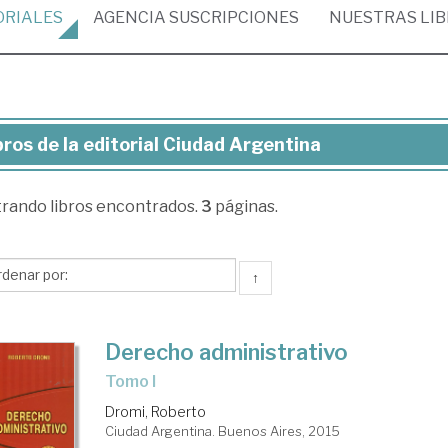
ORIALES
AGENCIA
SUSCRIPCIONES
NUESTRAS
LI
bros de la editorial Ciudad Argentina
ros
trando
libros encontrados.
3
páginas.
torial
udad
↑
gentina
Derecho administrativo
tomo I
Dromi, Roberto
Ciudad Argentina. Buenos Aires, 2015