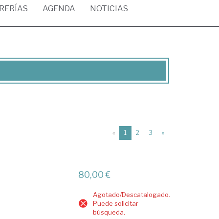
BRERÍAS
AGENDA
NOTICIAS
(current)
«
1
2
3
»
80,00 €
Agotado/Descatalogado.
Puede solicitar
búsqueda.