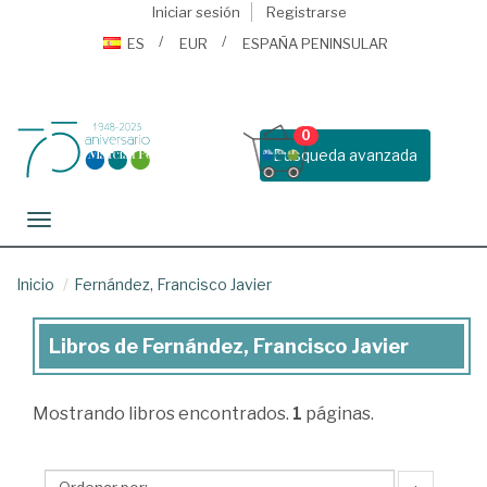
Iniciar sesión
Registrarse
ES
EUR
ESPAÑA PENINSULAR
0
Busqueda avanzada
Toggle navigation
Inicio
Fernández, Francisco Javier
Libros de Fernández, Francisco Javier
Libros
de
Mostrando
libros encontrados.
1
páginas.
Fernández,
Francisco