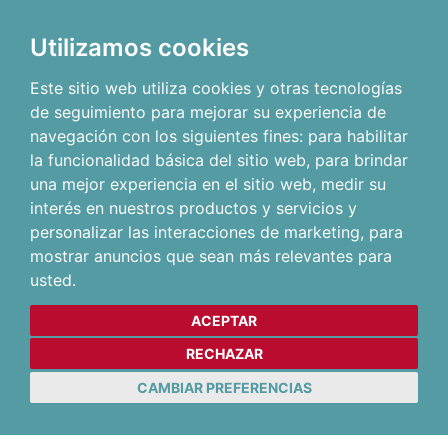
Utilizamos cookies
Este sitio web utiliza cookies y otras tecnologías
de seguimiento para mejorar su experiencia de
navegación con los siguientes fines:
para habilitar
la funcionalidad básica del sitio web
,
para brindar
una mejor experiencia en el sitio web
,
medir su
interés en nuestros productos y servicios y
personalizar las interacciones de marketing
,
para
mostrar anuncios que sean más relevantes para
usted
.
ACEPTAR
RECHAZAR
CAMBIAR PREFERENCIAS