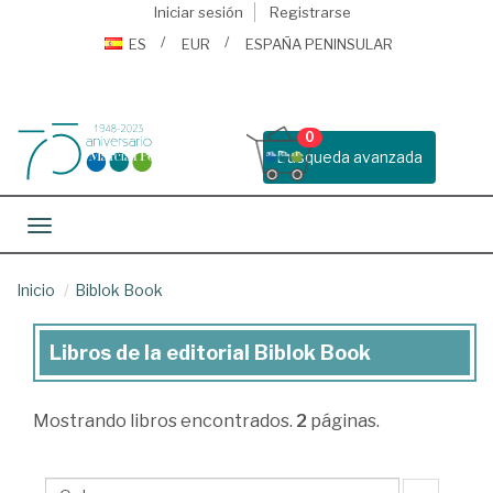
Iniciar sesión
Registrarse
ES
EUR
ESPAÑA PENINSULAR
0
Busqueda avanzada
Toggle navigation
Inicio
Biblok Book
Libros de la editorial Biblok Book
Libros
de
Mostrando
libros encontrados.
2
páginas.
la
editorial