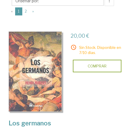
Biblok
↑
Book
(current)
«
1
2
»
20,00 €
Sin Stock. Disponible en
7/10 días.
COMPRAR
Los germanos