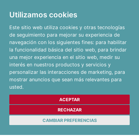
Utilizamos cookies
Este sitio web utiliza cookies y otras tecnologías
de seguimiento para mejorar su experiencia de
navegación con los siguientes fines:
para habilitar
la funcionalidad básica del sitio web
,
para brindar
una mejor experiencia en el sitio web
,
medir su
interés en nuestros productos y servicios y
personalizar las interacciones de marketing
,
para
mostrar anuncios que sean más relevantes para
usted
.
ACEPTAR
RECHAZAR
CAMBIAR PREFERENCIAS