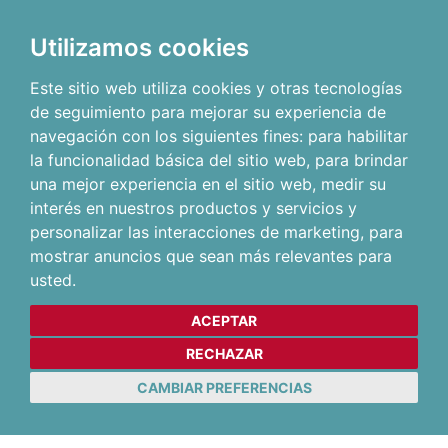
Utilizamos cookies
Este sitio web utiliza cookies y otras tecnologías
de seguimiento para mejorar su experiencia de
navegación con los siguientes fines:
para habilitar
la funcionalidad básica del sitio web
,
para brindar
una mejor experiencia en el sitio web
,
medir su
interés en nuestros productos y servicios y
personalizar las interacciones de marketing
,
para
mostrar anuncios que sean más relevantes para
usted
.
ACEPTAR
RECHAZAR
CAMBIAR PREFERENCIAS