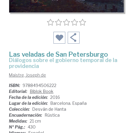
Las veladas de San Petersburgo
diálogos sobre el gobierno temporal de la
providencia
Maistre, Joseph de
ISBN:
9788494506222
Editorial:
Biblok Book
Fecha de la edición:
2016
Lugar de la edición:
Barcelona. España
Colección:
Desván de Hanta
Encuadernación:
Rústica
Medidas:
21 cm
Nº Pág.:
430
Idiomas:
Español