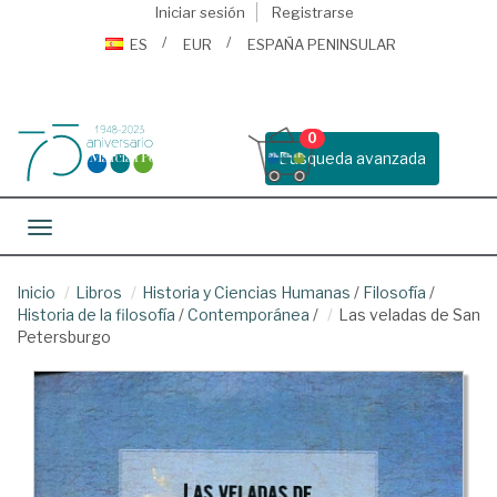
Iniciar sesión
Registrarse
ES
EUR
ESPAÑA PENINSULAR
0
Busqueda avanzada
Toggle navigation
Inicio
Libros
Historia y Ciencias Humanas
/
Filosofía
/
Historia de la filosofía
/
Contemporánea
/
Las veladas de San
Petersburgo