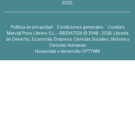
2022.
Política de privacidad
Condiciones generales
Cookies
Marcial Pons Librero S.L. - B82947326 © 1948 - 2018. Librería
de Derecho, Economía, Empresa, Ciencias Sociales, Historia y
Ciencias Humanas
Hospedaje y desarrollo
OPTYMA