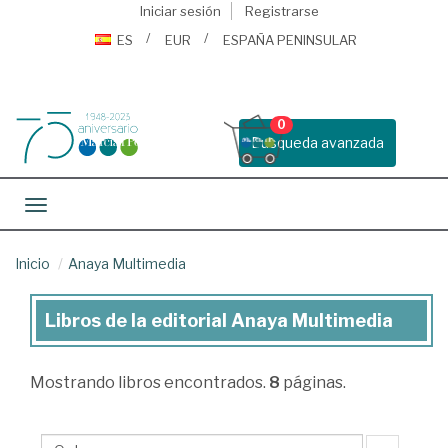
Iniciar sesión
Registrarse
ES
EUR
ESPAÑA PENINSULAR
0
Busqueda avanzada
Toggle navigation
Inicio
Anaya Multimedia
Libros de la editorial Anaya Multimedia
Libros
de
Mostrando
libros encontrados.
8
páginas.
la
editorial