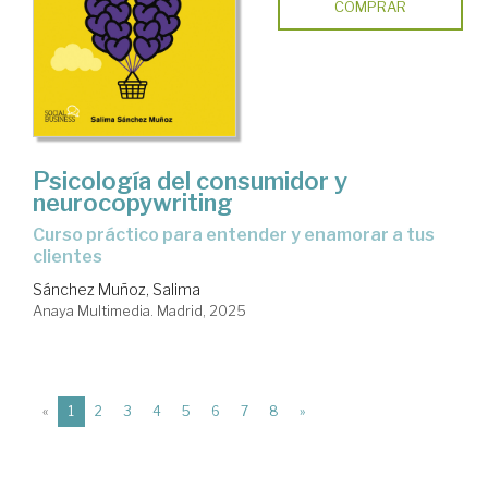
COMPRAR
Psicología del consumidor y
neurocopywriting
Curso práctico para entender y enamorar a tus
clientes
Sánchez Muñoz, Salima
Anaya Multimedia. Madrid, 2025
(current)
«
1
2
3
4
5
6
7
8
»