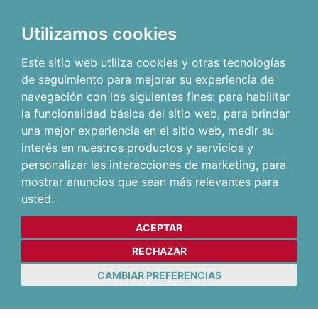
Utilizamos cookies
Este sitio web utiliza cookies y otras tecnologías
de seguimiento para mejorar su experiencia de
navegación con los siguientes fines:
para habilitar
la funcionalidad básica del sitio web
,
para brindar
una mejor experiencia en el sitio web
,
medir su
interés en nuestros productos y servicios y
personalizar las interacciones de marketing
,
para
mostrar anuncios que sean más relevantes para
usted
.
ACEPTAR
RECHAZAR
CAMBIAR PREFERENCIAS