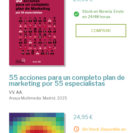
Stock en librería. Envío
en 24/48 horas
COMPRAR
55 acciones para un completo plan de
marketing por 55 especialistas
VV. AA.
Anaya Multimedia. Madrid, 2025
24,95 €
Sin Stock. Disponible en