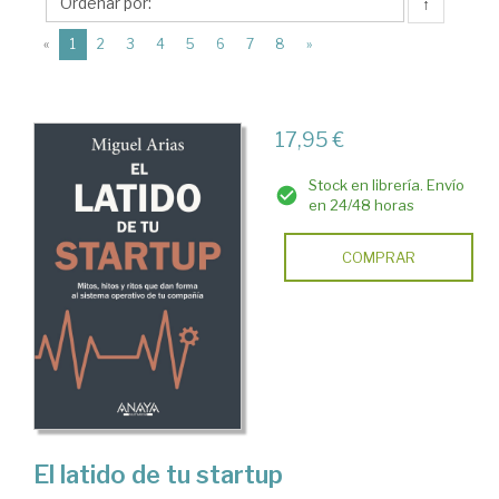
Anaya
↑
Multimedia
(current)
«
1
2
3
4
5
6
7
8
»
17,95 €
Stock en librería. Envío
en 24/48 horas
COMPRAR
El latido de tu startup