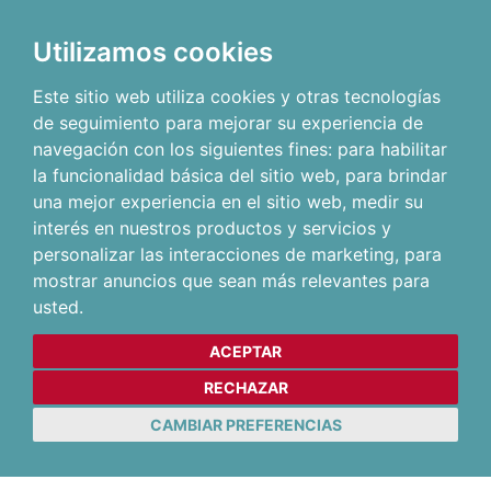
Utilizamos cookies
Este sitio web utiliza cookies y otras tecnologías
de seguimiento para mejorar su experiencia de
navegación con los siguientes fines:
para habilitar
la funcionalidad básica del sitio web
,
para brindar
una mejor experiencia en el sitio web
,
medir su
interés en nuestros productos y servicios y
personalizar las interacciones de marketing
,
para
mostrar anuncios que sean más relevantes para
usted
.
ACEPTAR
RECHAZAR
CAMBIAR PREFERENCIAS