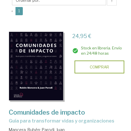
↑
(current)
«
1
24,95 €
Stock en librería. Envío
en 24/48 horas
COMPRAR
Comunidades de impacto
Guía para transformar vidas y organizaciones
Mancera, Rubén
;
Parodi, Juan