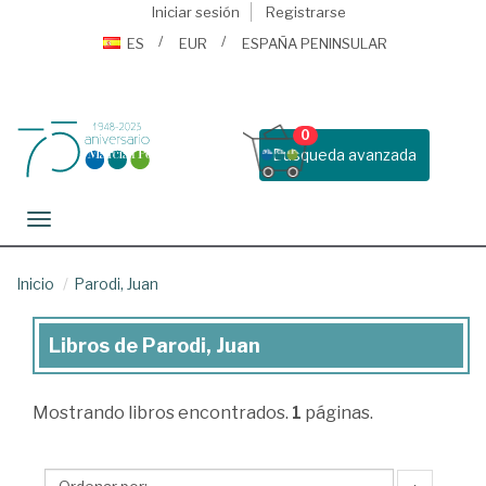
Iniciar sesión
Registrarse
ES
EUR
ESPAÑA PENINSULAR
0
Busqueda avanzada
Toggle navigation
Inicio
Parodi, Juan
Libros de Parodi, Juan
Libros
de
Mostrando
libros encontrados.
1
páginas.
Parodi,
Juan