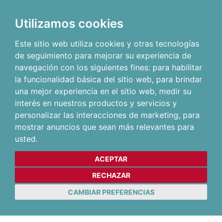
Utilizamos cookies
Este sitio web utiliza cookies y otras tecnologías
de seguimiento para mejorar su experiencia de
navegación con los siguientes fines:
para habilitar
la funcionalidad básica del sitio web
,
para brindar
una mejor experiencia en el sitio web
,
medir su
interés en nuestros productos y servicios y
personalizar las interacciones de marketing
,
para
mostrar anuncios que sean más relevantes para
usted
.
ACEPTAR
RECHAZAR
CAMBIAR PREFERENCIAS