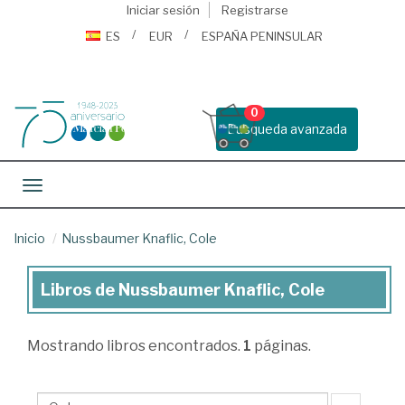
Iniciar sesión
Registrarse
ES
EUR
ESPAÑA PENINSULAR
0
Busqueda avanzada
Toggle navigation
Inicio
Nussbaumer Knaflic, Cole
Libros de Nussbaumer Knaflic, Cole
Libros
de
Mostrando
libros encontrados.
1
páginas.
Nussbaumer
Knaflic,