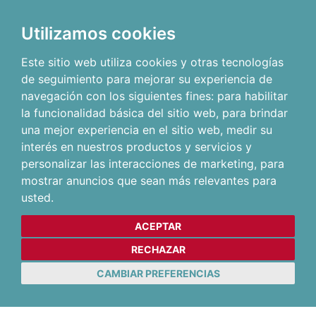
Utilizamos cookies
Este sitio web utiliza cookies y otras tecnologías
de seguimiento para mejorar su experiencia de
navegación con los siguientes fines:
para habilitar
la funcionalidad básica del sitio web
,
para brindar
una mejor experiencia en el sitio web
,
medir su
interés en nuestros productos y servicios y
personalizar las interacciones de marketing
,
para
mostrar anuncios que sean más relevantes para
usted
.
ACEPTAR
RECHAZAR
CAMBIAR PREFERENCIAS