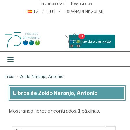
Iniciar sesión
Registrarse
ES
EUR
ESPAÑA PENINSULAR
0
Busqueda avanzada
Toggle navigation
Inicio
Zoido Naranjo, Antonio
Libros de Zoido Naranjo, Antonio
Libros
de
Mostrando
libros encontrados.
1
páginas.
Zoido
Naranjo,