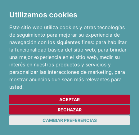
Utilizamos cookies
Este sitio web utiliza cookies y otras tecnologías
de seguimiento para mejorar su experiencia de
navegación con los siguientes fines:
para habilitar
la funcionalidad básica del sitio web
,
para brindar
una mejor experiencia en el sitio web
,
medir su
interés en nuestros productos y servicios y
personalizar las interacciones de marketing
,
para
mostrar anuncios que sean más relevantes para
usted
.
ACEPTAR
RECHAZAR
CAMBIAR PREFERENCIAS