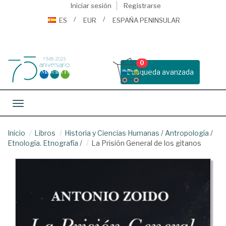
Iniciar sesión
Registrarse
ES
EUR
ESPAÑA PENINSULAR
0
Busqueda avanzada
Toggle navigation
Inicio
Libros
Historia y Ciencias Humanas
/
Antropología
/
Etnología. Etnografía
/
La Prisión General de los gitanos