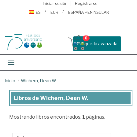
Iniciar sesión
Registrarse
ES
EUR
ESPAÑA PENINSULAR
0
Busqueda avanzada
Toggle navigation
Inicio
Wichern, Dean W.
Libros de Wichern, Dean W.
Libros
de
Mostrando
libros encontrados.
1
páginas.
Wichern,
Dean