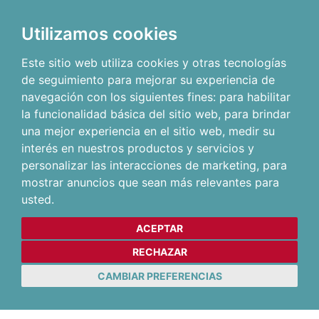
Utilizamos cookies
Este sitio web utiliza cookies y otras tecnologías
de seguimiento para mejorar su experiencia de
navegación con los siguientes fines:
para habilitar
la funcionalidad básica del sitio web
,
para brindar
una mejor experiencia en el sitio web
,
medir su
interés en nuestros productos y servicios y
personalizar las interacciones de marketing
,
para
mostrar anuncios que sean más relevantes para
usted
.
ACEPTAR
RECHAZAR
CAMBIAR PREFERENCIAS