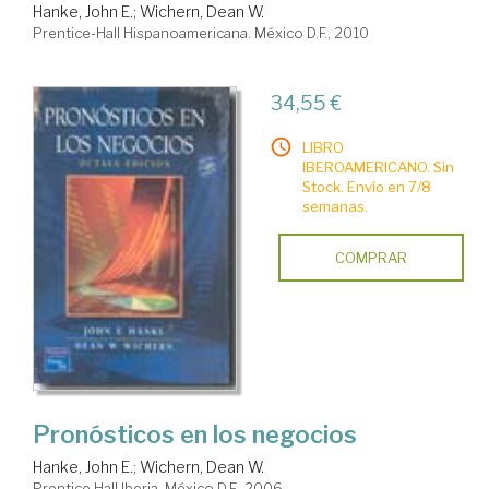
Hanke, John E.
;
Wichern, Dean W.
Prentice-Hall Hispanoamericana. México D.F., 2010
34,55 €
LIBRO
IBEROAMERICANO. Sin
Stock. Envío en 7/8
semanas.
COMPRAR
Pronósticos en los negocios
Hanke, John E.
;
Wichern, Dean W.
Prentice Hall Iberia. México D.F., 2006