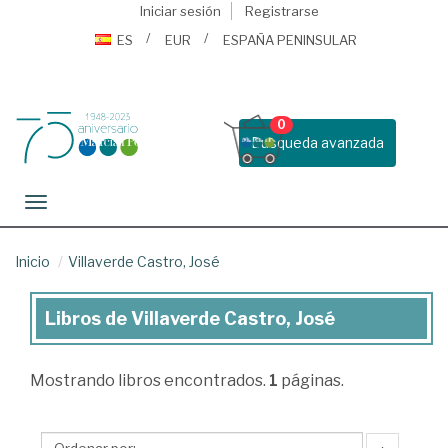
Iniciar sesión
Registrarse
ES
EUR
ESPAÑA PENINSULAR
0
Busqueda avanzada
Toggle navigation
Inicio
Villaverde Castro, José
Libros de Villaverde Castro, José
Libros
de
Mostrando
libros encontrados.
1
páginas.
Villaverde
Castro,