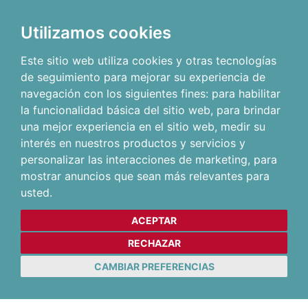
Utilizamos cookies
Este sitio web utiliza cookies y otras tecnologías
de seguimiento para mejorar su experiencia de
navegación con los siguientes fines:
para habilitar
la funcionalidad básica del sitio web
,
para brindar
una mejor experiencia en el sitio web
,
medir su
interés en nuestros productos y servicios y
personalizar las interacciones de marketing
,
para
mostrar anuncios que sean más relevantes para
usted
.
ACEPTAR
RECHAZAR
CAMBIAR PREFERENCIAS