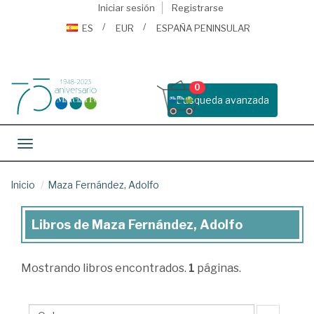
Iniciar sesión
Registrarse
ES
EUR
ESPAÑA PENINSULAR
0
Busqueda avanzada
Toggle navigation
Inicio
Maza Fernández, Adolfo
Libros de Maza Fernández, Adolfo
Libros
de
Mostrando
libros encontrados.
1
páginas.
Maza
Fernández,