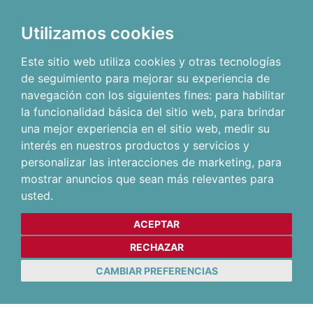
Utilizamos cookies
Este sitio web utiliza cookies y otras tecnologías
de seguimiento para mejorar su experiencia de
navegación con los siguientes fines:
para habilitar
la funcionalidad básica del sitio web
,
para brindar
una mejor experiencia en el sitio web
,
medir su
interés en nuestros productos y servicios y
personalizar las interacciones de marketing
,
para
mostrar anuncios que sean más relevantes para
usted
.
ACEPTAR
RECHAZAR
CAMBIAR PREFERENCIAS