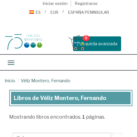
Iniciar sesión
Registrarse
ES
EUR
ESPAÑA PENINSULAR
0
Busqueda avanzada
Toggle navigation
Inicio
Véliz Montero, Fernando
Libros de Véliz Montero, Fernando
Libros
de
Mostrando
libros encontrados.
1
páginas.
Véliz
Montero,