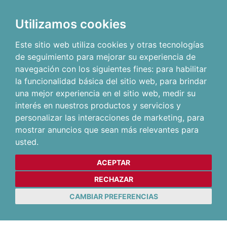
Utilizamos cookies
Este sitio web utiliza cookies y otras tecnologías
de seguimiento para mejorar su experiencia de
navegación con los siguientes fines:
para habilitar
la funcionalidad básica del sitio web
,
para brindar
una mejor experiencia en el sitio web
,
medir su
interés en nuestros productos y servicios y
personalizar las interacciones de marketing
,
para
mostrar anuncios que sean más relevantes para
usted
.
ACEPTAR
RECHAZAR
CAMBIAR PREFERENCIAS