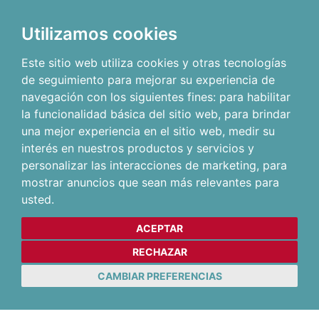
Utilizamos cookies
Este sitio web utiliza cookies y otras tecnologías
de seguimiento para mejorar su experiencia de
navegación con los siguientes fines:
para habilitar
la funcionalidad básica del sitio web
,
para brindar
una mejor experiencia en el sitio web
,
medir su
interés en nuestros productos y servicios y
personalizar las interacciones de marketing
,
para
mostrar anuncios que sean más relevantes para
usted
.
ACEPTAR
RECHAZAR
CAMBIAR PREFERENCIAS