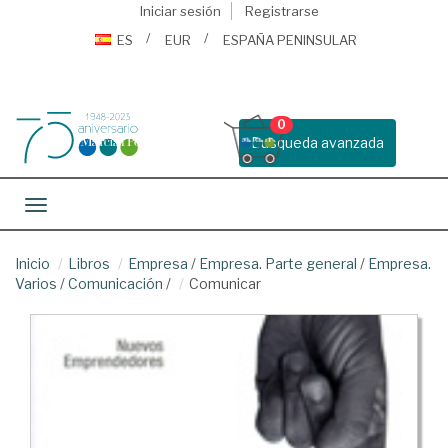
Iniciar sesión
Registrarse
ES
EUR
ESPAÑA PENINSULAR
0
Busqueda avanzada
Toggle navigation
Inicio
Libros
Empresa
/
Empresa. Parte general
/
Empresa.
Varios
/
Comunicación
/
Comunicar