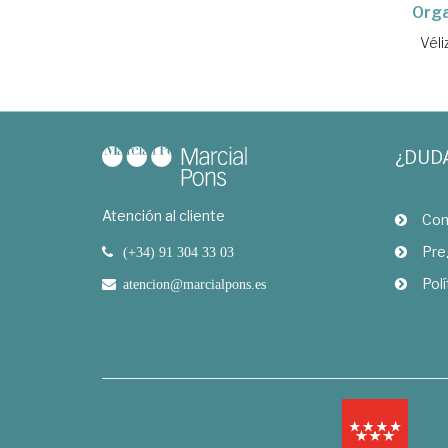
Orga
Véli
¿DUD
Atención al cliente
Com
Pre
(+34) 91 304 33 03
Polí
atencion@marcialpons.es