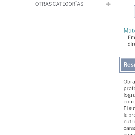
OTRAS CATEGORÍAS
Mate
Em
dir
Res
Obra
profe
logra
comun
El a
la pr
nutri
carac
compe