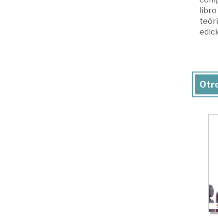
libro
teóri
edici
Otro