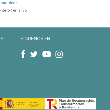
omunicar
ontero, Fernando
ES
SÍGUENOS EN