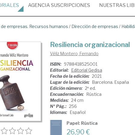
ORIALES
AGENCIA
SUSCRIPCIONES
NUESTRAS
LI
ón de empresas. Recursos humanos
/
Dirección de empresas
/
Habili
Resiliencia organizacional
Véliz Montero, Fernando
ISBN:
9788418525001
Editorial:
Editorial Gedisa
Fecha de la edición:
2021
Lugar de la edición:
Barcelona. España
Edición número:
2ª ed.
Encuadernación:
Rústica
Medidas:
24 cm
Nº Pág.:
256
Idiomas:
Español
Papel: Rústica
26,90 €