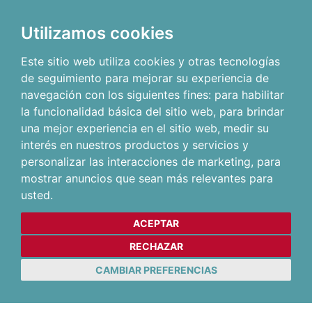
Utilizamos cookies
Este sitio web utiliza cookies y otras tecnologías
de seguimiento para mejorar su experiencia de
navegación con los siguientes fines:
para habilitar
la funcionalidad básica del sitio web
,
para brindar
una mejor experiencia en el sitio web
,
medir su
interés en nuestros productos y servicios y
personalizar las interacciones de marketing
,
para
mostrar anuncios que sean más relevantes para
usted
.
ACEPTAR
RECHAZAR
CAMBIAR PREFERENCIAS