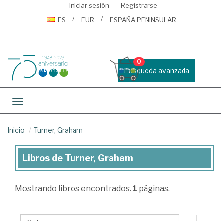
Iniciar sesión
Registrarse
ES
EUR
ESPAÑA PENINSULAR
0
Busqueda avanzada
Toggle navigation
Inicio
Turner, Graham
Libros de Turner, Graham
Libros
de
Mostrando
libros encontrados.
1
páginas.
Turner,
Graham