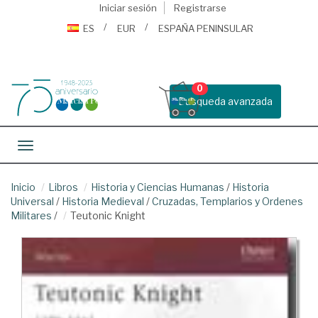
Iniciar sesión
Registrarse
ES
EUR
ESPAÑA PENINSULAR
0
Busqueda avanzada
Toggle navigation
Inicio
Libros
Historia y Ciencias Humanas
/
Historia
Universal
/
Historia Medieval
/
Cruzadas, Templarios y Ordenes
Militares
/
Teutonic Knight