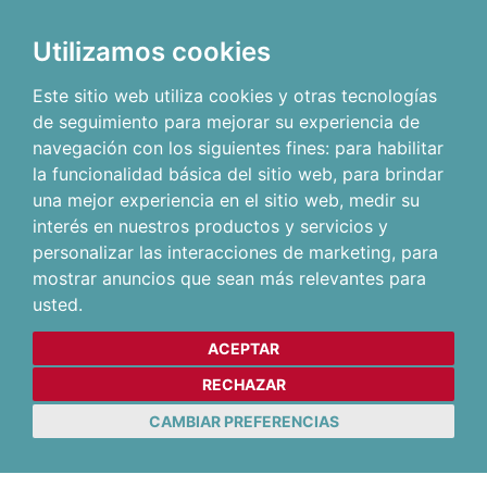
Utilizamos cookies
Este sitio web utiliza cookies y otras tecnologías
de seguimiento para mejorar su experiencia de
navegación con los siguientes fines:
para habilitar
la funcionalidad básica del sitio web
,
para brindar
una mejor experiencia en el sitio web
,
medir su
interés en nuestros productos y servicios y
personalizar las interacciones de marketing
,
para
mostrar anuncios que sean más relevantes para
usted
.
ACEPTAR
RECHAZAR
CAMBIAR PREFERENCIAS