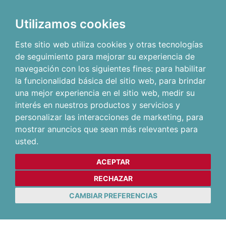
Utilizamos cookies
Este sitio web utiliza cookies y otras tecnologías
de seguimiento para mejorar su experiencia de
navegación con los siguientes fines:
para habilitar
la funcionalidad básica del sitio web
,
para brindar
una mejor experiencia en el sitio web
,
medir su
interés en nuestros productos y servicios y
personalizar las interacciones de marketing
,
para
mostrar anuncios que sean más relevantes para
usted
.
ACEPTAR
RECHAZAR
CAMBIAR PREFERENCIAS