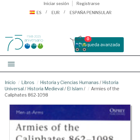
Iniciar sesión
Registrarse
ES
EUR
ESPAÑA PENINSULAR
0
Busqueda avanzada
Toggle navigation
Inicio
Libros
Historia y Ciencias Humanas
/
Historia
Universal
/
Historia Medieval
/
El Islam
/
Armies of the
Caliphates 862-1098