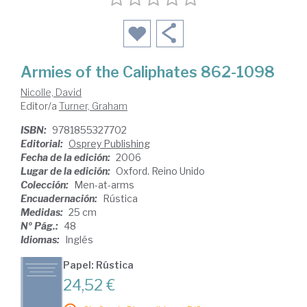
Armies of the Caliphates 862-1098
Nicolle, David
Editor/a
Turner, Graham
ISBN:
9781855327702
Editorial:
Osprey Publishing
Fecha de la edición:
2006
Lugar de la edición:
Oxford. Reino Unido
Colección:
Men-at-arms
Encuadernación:
Rústica
Medidas:
25 cm
Nº Pág.:
48
Idiomas:
Inglés
Papel: Rústica
24,52 €